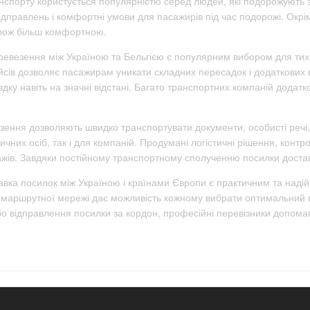
нспорту користується популярністю серед людей, які подорожують з
ідправлень і комфортні умови для пасажирів під час подорожі. Окр
орож більш комфортною.
еревезення між Україною та Бельгією є популярним вибором для тих,
ейсів дозволяє пасажирам уникати складних пересадок і додаткових в
у навіть на значні відстані. Багато транспортних компаній додатк
езення дозволяють швидко транспортувати документи, особисті речі
них осіб, так і для компаній. Продумані логістичні рішення, контр
жів. Завдяки постійному транспортному сполученню посилки достав
авка посилок між Україною і країнами Європи є практичним та наді
маршрутної мережі дає можливість кожному вибрати оптимальний ва
 або відправлення посилки за кордон, професійні перевізники допо