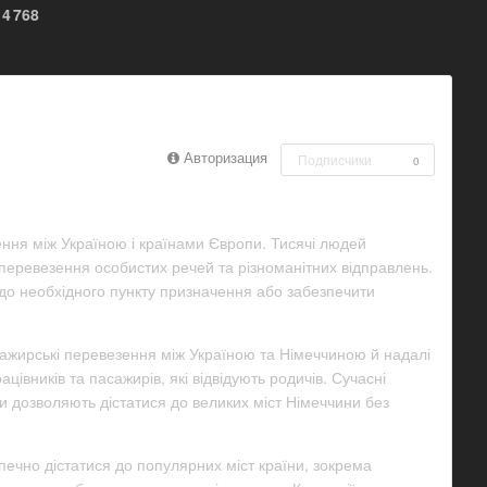
4 768
Авторизация
Подписчики
0
ня між Україною і країнами Європи. Тисячі людей
перевезення особистих речей та різноманітних відправлень.
 до необхідного пункту призначення або забезпечити
ажирські перевезення між Україною та Німеччиною й надалі
вників та пасажирів, які відвідують родичів. Сучасні
и дозволяють дістатися до великих міст Німеччини без
ечно дістатися до популярних міст країни, зокрема