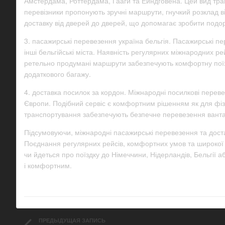
Амстердама, Роттердама, Гааги та Ейндговена. Цей вид тра
перевізники пропонують зручні маршрути, гнучкий розклад в
доставку від дверей до дверей, що допомагає зробити под
3. пасажирські перевезення україна бельгія. Пасажирські п
інші бельгійські міста. Наявність регулярних міжнародних р
ретельно продумані маршрути забезпечують комфортну поїздк
додаткового багажу.
4. доставка посилок за кордон. Міжнародні посилкові перев
Європи. Подібний сервіс є комфортним рішенням як для фізич
транспортування забезпечують безпечне перевезення ванта
Підсумовуючи, міжнародні пасажирські перевезення та дост
Поєднання регулярних рейсів, комфортних умов та широкої 
чи йдеться про поїздку до Німеччини, Нідерландів, Бельгії
і комфортним.
ПРЕДЫДУЩАЯ ЗАПИСЬ