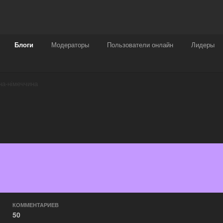
Награды
Чат
Больше
Блоги
Модераторы
Пользователи онлайн
Лидеры
на-німеччина
КОММЕНТАРИЕВ
50