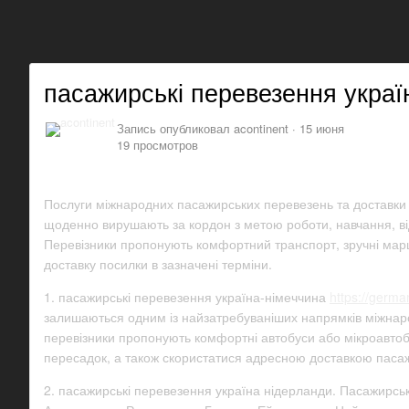
пасажирські перевезення украї
Запись опубликовал
acontinent
·
15 июня
19 просмотров
Послуги міжнародних пасажирських перевезень та доставки
щоденно вирушають за кордон з метою роботи, навчання, від
Перевізники пропонують комфортний транспорт, зручні марш
доставку посилки в зазначені терміни.
1. пасажирські перевезення україна-німеччина
https://germ
залишаються одним із найзатребуваніших напрямків міжнародн
перевізники пропонують комфортні автобуси або мікроавтобу
пересадок, а також скористатися адресною доставкою пасажи
2. пасажирські перевезення україна нідерланди. Пасажирськ