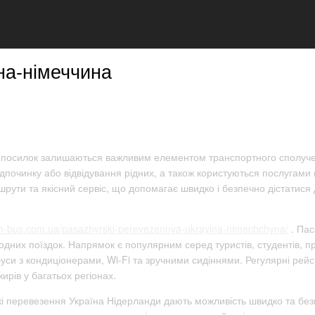
на-німеччина
 посилок залишаються важливим елементом транспортного сполучен
починку або відвідування рідних, а також користуються послугами 
рути та якісний сервіс, що допомагає швидко і безпечно дістатися
an-bus.com.ua/pasazhyrski-perevezennya-ukrayina-nimechchyna/
. Пас
их поїздок. Напрямок є популярним серед туристів, студентів, праці
си з кондиціонерами, Wi-Fi та зручними сидіннями. Регулярні рейс
рів у багатьох регіонах.
і перевезення Україна Нідерланди дають можливість швидко та безп