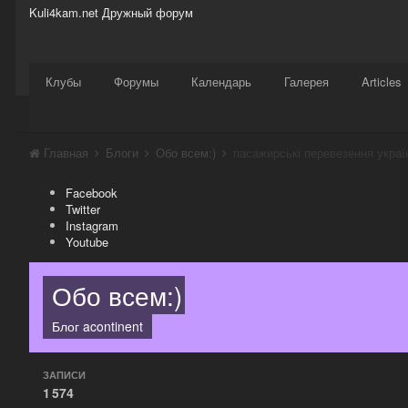
Kuli4kam.net
Дружный форум
Сайт
Активность
Support
Магазин
Клубы
Форумы
Календарь
Галерея
Articles
Главная
Блоги
Обо всем:)
пасажирські перевезення украї
Facebook
Twitter
Instagram
Youtube
Обо всем:)
Блог
acontinent
ЗАПИСИ
1 574