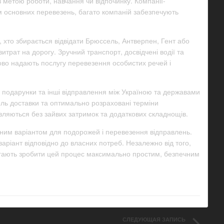
 метою роботи, навчання чи відпочинку. Компанії-
ім основних перевезень, багато компаній забезпечують
 хто збирається відвідати Брюссель, Антверпен, Гент або
итрат на дорогу. Зручний транспорт, досвідчені водії та
ово надають послугу перевезення особистих речей і
, подарунки та інші відправлення між Україною та державами
оль доставки та оптимально розраховані терміни
ляються без зайвих затримок та додаткових складнощів.
йним варіантом для подорожей і перевезення відправлень.
ріант відповідно до власних потреб. Незалежно від того,
магають зробити цей процес максимально простим, безпечним
СЛЕДУЮЩАЯ ЗАПИСЬ