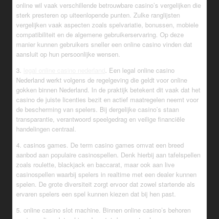
online wil vaak verschillende betrouwbare casino’s vergelijken die
sterk presteren op uiteenlopende punten. Zulke ranglijsten
vergelijken vaak aspecten zoals spelvariatie, bonussen, mobiele
compatibiliteit en de algemene gebruikerservaring. Op deze
manier kunnen gebruikers sneller een online casino vinden dat
aansluit op hun persoonlijke wensen.
3.
legal online casino nederland
. Een legal online casino
Nederland werkt volgens de regelgeving die geldt voor online
gokken binnen Nederland. In de praktijk betekent dit vaak dat het
casino de juiste licenties bezit en actief maatregelen neemt voor
de bescherming van spelers. Bij dergelijke casino’s staan
transparantie, verantwoord speelgedrag en veilige financiële
handelingen centraal.
4. casinos games. De term casino games omvat een breed
aanbod aan populaire casinospellen. Denk hierbij aan tafelspellen
zoals roulette, blackjack en baccarat, maar ook aan live
casinospellen waarbij spelers in realtime met een dealer kunnen
spelen. De grote diversiteit zorgt ervoor dat zowel startende als
ervaren spelers een spel kunnen kiezen dat bij hen past.
5. online casino slot machine. Binnen online casino’s behoren