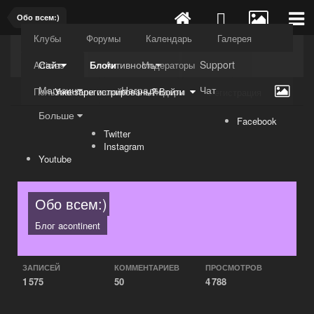
Обо всем:)
Клубы
Форумы
Календарь
Галерея
Kuli4kam.net
Дружный форум
Сайт
Активность
Support
Articles
Блоги
Модераторы
Магазин
Награды
Чат
Пользователи онлайн
Лидеры
Уже зарегистрированы? Войти
Регистрация
Больше
Facebook
Twitter
Instagram
Youtube
Обо всем:)
Блог
acontinent
ЗАПИСЕЙ
КОММЕНТАРИЕВ
ПРОСМОТРОВ
1 575
50
4 788