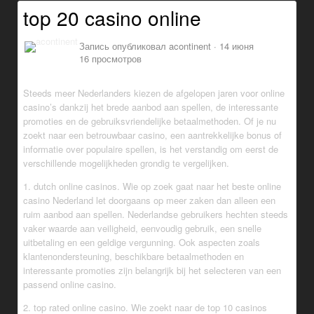
top 20 casino online
Запись опубликовал
acontinent
·
14 июня
16 просмотров
Steeds meer Nederlanders kiezen de afgelopen jaren voor online
casino’s dankzij het brede aanbod aan spellen, de interessante
promoties en de gebruiksvriendelijke betaalmethoden. Of je nu
zoekt naar een betrouwbaar casino, een aantrekkelijke bonus of
informatie over populaire spellen, is het verstandig om eerst de
verschillende mogelijkheden grondig te vergelijken.
1. dutch online casinos. Wie op zoek gaat naar het beste online
casino Nederland let doorgaans op meer zaken dan alleen een
ruim aanbod aan spellen. Nederlandse gebruikers hechten steeds
vaker waarde aan veiligheid, eenvoudig gebruik, een snelle
uitbetaling en een geldige vergunning. Ook aspecten zoals
klantenondersteuning, beschikbare betaalmethoden en
interessante promoties zijn belangrijk bij het selecteren van een
passend online casino.
2. top rated online casino. Wie zoekt naar de top 10 casinos