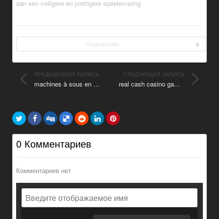
aan een veiligere en prettigere speelervaring.
Подписчики
0
ПРЕДЫДУЩАЯ ЗАПИСЬ
СЛЕДУЮЩАЯ ЗАПИСЬ
machines à sous en ligne
real cash casino games online
0 Комментариев
Комментариев нет