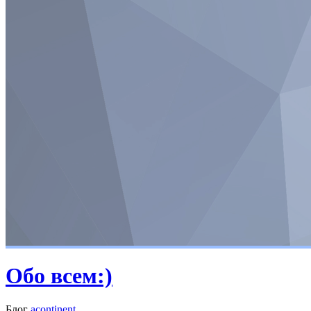
Обо всем:)
Блог
acontinent