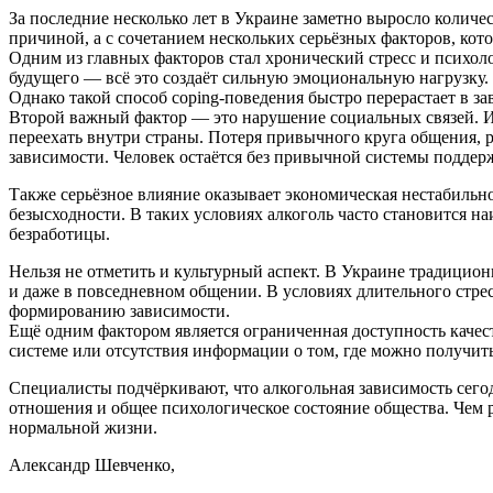
За последние несколько лет в Украине заметно выросло количе
причиной, а с сочетанием нескольких серьёзных факторов, кото
Одним из главных факторов стал хронический стресс и психоло
будущего — всё это создаёт сильную эмоциональную нагрузку.
Однако такой способ coping-поведения быстро перерастает в за
Второй важный фактор — это нарушение социальных связей. Из-
переехать внутри страны. Потеря привычного круга общения,
зависимости. Человек остаётся без привычной системы поддерж
Также серьёзное влияние оказывает экономическая нестабильн
безысходности. В таких условиях алкоголь часто становится 
безработицы.
Нельзя не отметить и культурный аспект. В Украине традицион
и даже в повседневном общении. В условиях длительного стресс
формированию зависимости.
Ещё одним фактором является ограниченная доступность качес
системе или отсутствия информации о том, где можно получит
Специалисты подчёркивают, что алкогольная зависимость сегод
отношения и общее психологическое состояние общества. Чем
нормальной жизни.
Александр Шевченко,