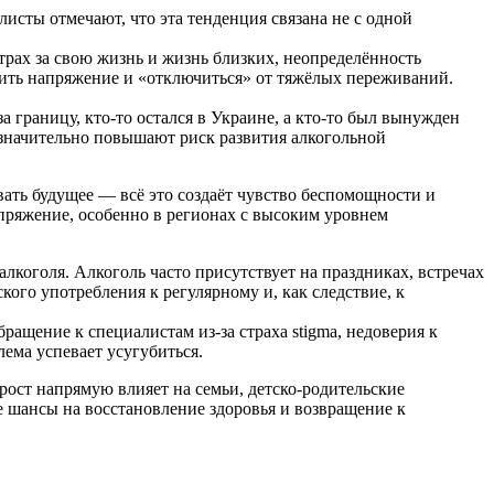
исты отмечают, что эта тенденция связана не с одной
трах за свою жизнь и жизнь близких, неопределённость
зить напряжение и «отключиться» от тяжёлых переживаний.
 границу, кто-то остался в Украине, а кто-то был вынужден
значительно повышают риск развития алкогольной
ать будущее — всё это создаёт чувство беспомощности и
пряжение, особенно в регионах с высоким уровнем
лкоголя. Алкоголь часто присутствует на праздниках, встречах
кого употребления к регулярному и, как следствие, к
щение к специалистам из-за страха stigma, недоверия к
ема успевает усугубиться.
рост напрямую влияет на семьи, детско-родительские
 шансы на восстановление здоровья и возвращение к