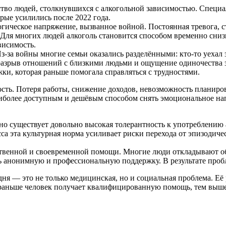
ство людей, столкнувшихся с алкогольной зависимостью. Специал
рые усилились после 2022 года.
гическое напряжение, вызванное войной. Постоянная тревога, с
 Для многих людей алкоголь становится способом временно сни
висимость.
за войны многие семьи оказались разделёнными: кто-то уехал за
 разрыв отношений с близкими людьми и ощущение одиночества 
ки, которая раньше помогала справляться с трудностями.
ость. Потеря работы, снижение доходов, невозможность планиров
наиболее доступным и дешёвым способом снять эмоциональное на
но существует довольно высокая толерантность к употреблению а
а эта культурная норма усиливает риски перехода от эпизодичес
твенной и своевременной помощи. Многие люди откладывают обра
ь анонимную и профессиональную поддержку. В результате пробл
ня — это не только медицинская, но и социальная проблема. Её 
 раньше человек получает квалифицированную помощь, тем выше