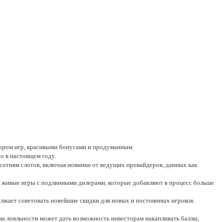
дбором игр, красивыми бонусами и продуманным
o в настоящем году.
 сотням слотов, включая новинки от ведущих провайдеров, данных как
ы живые игры с подлинными дилерами, которые добавляют в процесс больше
лжает советовать новейшие скидки для новых и постоянных игроков.
а лояльности может дать возможность инвесторам накапливать баллы,