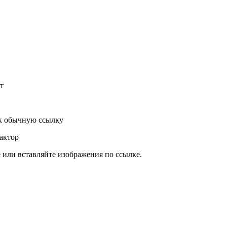
т
к обычную ссылку
актор
или вставляйте изображения по ссылке.