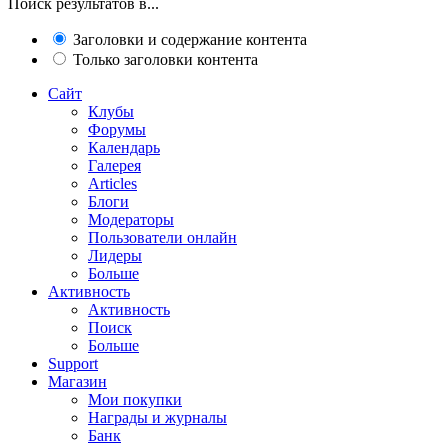
Поиск результатов в...
Заголовки и содержание контента
Только заголовки контента
Сайт
Клубы
Форумы
Календарь
Галерея
Articles
Блоги
Модераторы
Пользователи онлайн
Лидеры
Больше
Активность
Активность
Поиск
Больше
Support
Магазин
Мои покупки
Награды и журналы
Банк