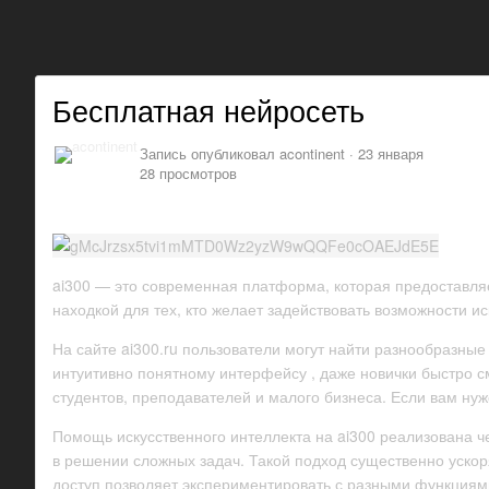
Бесплатная нейросеть
Запись опубликовал
acontinent
·
23 января
28 просмотров
ai300 — это современная платформа, которая предоставляе
находкой для тех, кто желает задействовать возможности ис
На сайте ai300.ru пользователи могут найти разнообразны
интуитивно понятному интерфейсу , даже новички быстро с
студентов, преподавателей и малого бизнеса. Если вам н
Помощь искусственного интеллекта на ai300 реализована че
в решении сложных задач. Такой подход существенно ускор
доступ позволяет экспериментировать с разными функциям