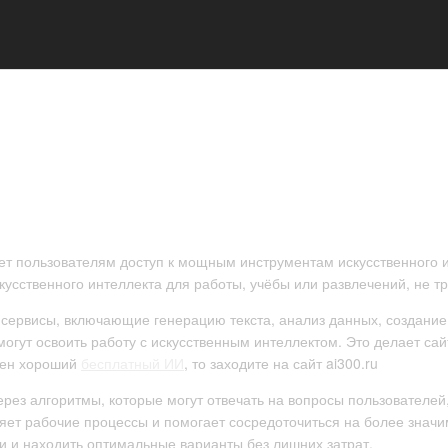
т пользователям доступ к мощным инструментам искусственного и
кусственного интеллекта для работы, учёбы или развлечений, не тр
е сервисы, включающие генерацию текста, анализ данных, создание
могут освоить работу с искусственным интеллектом. Это делает са
ужен хороший
бесплатный ИИ
, то заходите на сайт ai300.ru
рез алгоритмы, которые могут отвечать на вопросы пользователей,
яет рабочие процессы и помогает сосредоточиться на более значи
и и находить оптимальные варианты без лишних затрат.