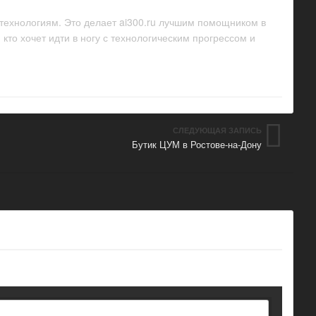
 технологиям. Это делает ai300.ru лучшим помощником в
кто хочет идти в ногу с технологическим прогрессом и
СЛЕДУЮЩАЯ ЗАПИСЬ
Бутик ЦУМ в Ростове-на-Дону