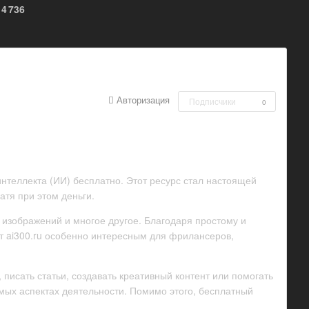
4 736
Авторизация
Подписчики
0
нтеллекта (ИИ) бесплатно. Этот ресурс стал настоящей
атя при этом деньги.
 изображений и многое другое. Благодаря простому и
йт ai300.ru особенно интересным для фрилансеров,
 писать статьи, создавать креативный контент или помогать
мых аспектах деятельности. Помимо этого, бесплатный