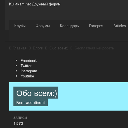
Kuli4kam.net
Дружный форум
Сайт
Активность
Support
Магазин
Клубы
Форумы
Календарь
Галерея
Articles
Главная
Блоги
Обо всем:)
Бесплатная нейросеть
Facebook
Twitter
Instagram
Youtube
Обо всем:)
Блог
acontinent
ЗАПИСИ
1 573