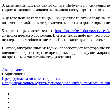
3. капельницы для похудения купить. Инфузии для снижения 
жиросжигающие компоненты, аминокислоту карнитин, микрону
4. детокс печени капельницы. Очищающие инфузии созданы на 
витаминные добавки, микроэлементы и гепатопротекторы и н
5. капельницы красоты купить
https://spb.refresh.doctor/services/
физиологического состояния. В смеси таких инфузий часто с
поддерживают обновление тканей, снижают признаки утомлени
В итоге, внутривенные методики способствуют всесторонне ук
внешнего вида. пептидные препараты, кардиоинфузии, жиросж
на организм и максимальному усвоению.
Авторизация
Подписчики
0
Предыдущая запись
пептиды цена
Следующая запись
Купить фейерверки в интернет-магазине пи