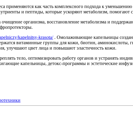
веса применяются как часть комплексного подхода к уменьшени
триенты и пептиды, которые ускоряют метаболизм, помогают с
очищение организма, восстановление метаболизма и поддержание
ефропротекторы.
kapelniczy/kapelnitsy-krasota/
. Омолаживающие капельницы созданы
одержатся витаминные группы для кожи, биотин, аминокислоты,
я, улучшают цвет лица и повышают эластичность кожи.
реплять тело, оптимизировать работу органов и устранять инд
игающие капельницы, детокс-программы и эстетические инфузи
ротехники