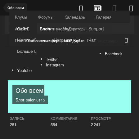
Обо всем
Клубы
Форумы
Календарь
Галерея
Kuli4kam.net
Дружный форум
Сайт
Активность
Support
Articles
Блоги
Модераторы
Магазин
Награды
Чат
Уже зарегистрированы? Войти
Пользователи онлайн
Лидеры
Регистрация
Больше
Facebook
Twitter
Instagram
Youtube
Обо всем
Блог
palonius15
ЗАПИСЬ
КОММЕНТАРИЯ
ПРОСМОТР
251
554
2 241