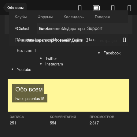
Обо всем
Клубы
Форумы
Календарь
Галерея
Kuli4kam.net
Дружный форум
Сайт
Активность
Support
Articles
Блоги
Модераторы
Магазин
Награды
Чат
Уже зарегистрированы? Войти
Пользователи онлайн
Лидеры
Регистрация
Больше
Facebook
Twitter
Instagram
Youtube
Обо всем
Блог
palonius15
ЗАПИСЬ
КОММЕНТАРИЯ
ПРОСМОТРОВ
251
554
2 317