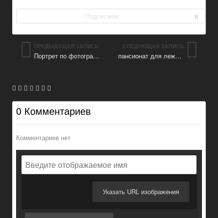
Подписчики
0
ПРЕДЫДУЩАЯ ЗАПИСЬ
СЛЕДУЮЩАЯ ЗАПИСЬ
Портрет по фотографии: уникальный подарок
пансионат для лежачих с деменцией
0 Комментариев
Комментариев нет
Указать URL изображения