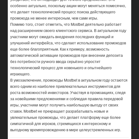
особенно актуально, поскольку акции могут меняться помесячно,
что делает технологический процесс поиска действующего
промокода не менее интересным, чем сами игры.
Помимо того, стоит отметить, что Mostbet деятельно работает
над расширением своего клиентского сервиса. В актуальном году
участники могут ожидать внедрения последних функций и
улучшений интерфейса, что сделает использование промокодов
еще более благоприятным. Как к примеру, возможность
автоматической активации промокодов при внесении депозита
без потребности ручного ввода серьёзно упростит
технологический процесс для новенького и опытнейшего
играющего.
В умозаключение, промокоды Mostbet в актуальном году остаются
всего одним из наиболее привлекательных инструментов для
роста возможностей инвесторов. Участвуя в промоакциях, следя
за новейшими предложениями и соблюдая правила передовой
игры, участники могут получить наибольшую выгоду от своих
ставок. Mostbet не прекращает разрабатывать новые и
увлекательные промокоды, что делает платформу еще более
симпатичной для игроков, стремящихся к интересному и
выгодному времяпровождению в мире целеустремленных игр.