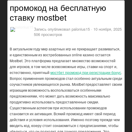
промокод на бесплатную
ставку mostbet
Запись опубликовал
palonius15
·
10 ноября, 2025
506 просмотров
В актуальном году мир азартных игр не прекращает развиваться,
и единственным из востребованных online казино остается
Mostbet. Это платформа предлагает множество возможностей
для игроков, в том числе всевозможные игры, ставки на спорт и,
естественно, приятный
мостбет промокод при регистрации бонус
.
Вопрос применения промокодов стал особенно актуальным среди
соучастников увлекающегося рынка. Mostbet предоставляет своим
играющим возможность воспользоваться особенными
предложениями, что может дать возможность максимально
продуктивно использовать предоставленные скидки.
Существенным аспектом при использовании промокодов
становится их активация. Всякий промокод имеет свой период
действия и условия использования. Именно поэтому прежде чем
вводить код, юзеру стоит ознакомиться с предписаниями, чтобы
убедиться, что он подходит для точного предложения. Это