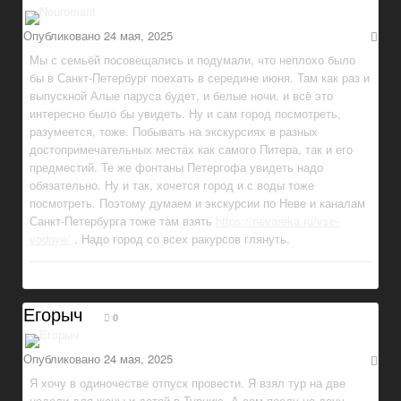
Опубликовано
24 мая, 2025
Мы с семьёй посовещались и подумали, что неплохо было
бы в Санкт-Петербург поехать в середине июня. Там как раз и
выпускной Алые паруса будет, и белые ночи. и всё это
интересно было бы увидеть. Ну и сам город посмотреть,
разумеется, тоже. Побывать на экскурсиях в разных
достопримечательных местах как самого Питера, так и его
предместий. Те же фонтаны Петергофа увидеть надо
обязательно. Ну и так, хочется город и с воды тоже
посмотреть. Поэтому думаем и экскурсии по Неве и каналам
Санкт-Петербурга тоже там взять
https://nevareka.ru/vse-
vodnye/
. Надо город со всех ракурсов глянуть.
Егорыч
0
Опубликовано
24 мая, 2025
Я хочу в одиночестве отпуск провести. Я взял тур на две
недели для жены и детей в Турцию. А сам поеду на дачу