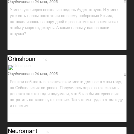
Опубликовано
24 мая, 2025
У меня уже через несколько недель будет отпуск. И у меня
уже есть планы покататься по всему побережью Крыма,
останавливаясь на пару дней в разных местах в кемпингах,
чтобы у моря отдохнуть. А какие планы у вас на ваши
отпуска?
Grinshpun
0
Опубликовано
24 мая, 2025
Решили побывать в экзотическом месте для нас в этом году,
на Сейшельских островах. Получилось хорошо так скопить
денежек за этот год и подумали, что было бы интересно их
потратить на такое путешествие. Так что мы туда в этом году
и полетим.
Neuromant
0