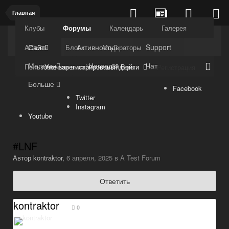
Главная
Клубы
Форумы
Календарь
Галерея
Kuli4kam.net
Дружный форум
Сайт
Активность
Support
Articles
Блоги
Модераторы
Магазин
Награды
Чат
Уже зарегистрированы? Войти
Пользователи онлайн
Лидеры
Регистрация
Больше
Facebook
Twitter
Instagram
Youtube
#LNF
Автор
kontraktor
,
6 апреля, 2025
в
A Test Forum
Ответить
kontraktor
0