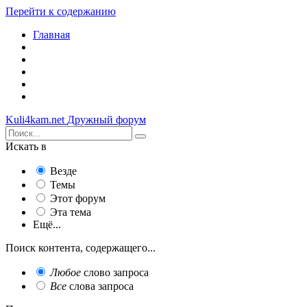
Перейти к содержанию
Главная
Kuli4kam.net
Дружный форум
Искать в
Везде
Темы
Этот форум
Эта тема
Ещё...
Поиск контента, содержащего...
Любое
слово запроса
Все
слова запроса