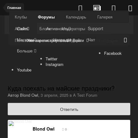
Главная
Клубы
Форумы
Календарь
Галерея
Kuli4kam.net
Дружный форум
Сайт
Активность
Support
Articles
Блоги
Модераторы
Магазин
Награды
Чат
Уже зарегистрированы? Войти
Пользователи онлайн
Лидеры
Регистрация
Больше
Facebook
Twitter
Instagram
Youtube
Куда поехать на майские праздники?
Автор
Blond Owl
,
3 апреля, 2025
в
A Test Forum
Ответить
Blond Owl
0