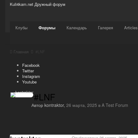
Kuli4kam.net
Дружный форум
Сайт
Активность
Support
Магазин
Клубы
Форумы
Календарь
Галерея
Articles
Главная
#LNF
Facebook
Twitter
Instagram
Youtube
#LNF
Автор
kontraktor
,
26 марта, 2025
в
A Test Forum
Опубликовано
26 марта, 2025