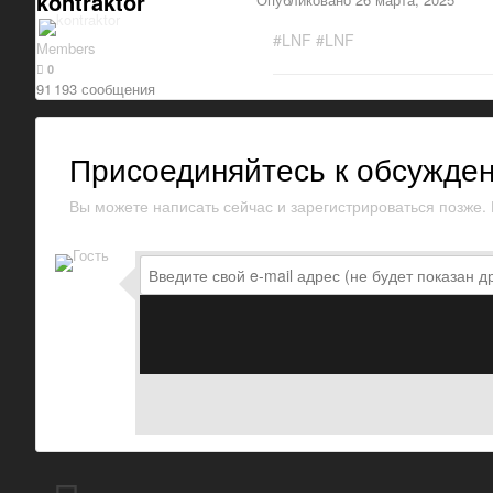
kontraktor
#LNF #LNF
Members
0
91 193 сообщения
Присоединяйтесь к обсужде
Вы можете написать сейчас и зарегистрироваться позже. Е