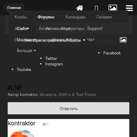
Главная
Клубы
Форумы
Календарь
Галерея
Kuli4kam.net
Дружный форум
Сайт
Активность
Support
Articles
Блоги
Модераторы
Магазин
Награды
Чат
Пользователи онлайн
Лидеры
Уже зарегистрированы? Войти
Регистрация
Больше
Facebook
Twitter
Instagram
Youtube
#LNF
Автор
kontraktor
,
26 марта, 2025
в
A Test Forum
Ответить
kontraktor
0