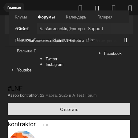
Главная
Клубы
Форумы
Календарь
Галерея
Kuli4kam.net
Дружный форум
Сайт
Активность
Support
Articles
Блоги
Модераторы
Магазин
Награды
Чат
Уже зарегистрированы? Войти
Пользователи онлайн
Лидеры
Регистрация
Больше
Facebook
Twitter
Instagram
Youtube
#LNF
Автор
kontraktor
,
22 марта, 2025
в
A Test Forum
Ответить
kontraktor
0