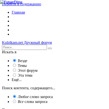
Перейти к содержанию
Главная
Kuli4kam.net
Дружный форум
Искать в
Везде
Темы
Этот форум
Эта тема
Ещё...
Поиск контента, содержащего...
Любое
слово запроса
Все
слова запроса