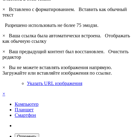
×
Вставлено с форматированием.
Вставить как обычный
текст
Разрешено использовать не более 75 эмодзи.
×
Ваша ссылка была автоматически встроена.
Отображать
как обычную ссылку
×
Ваш предыдущий контент был восстановлен.
Очистить
редактор
×
Вы не можете вставлять изображения напрямую.
Загружайте или вставляйте изображения по ссылке.
Указать URL изображения
×
Компьютер
Планшет
Смартфон
Отправить