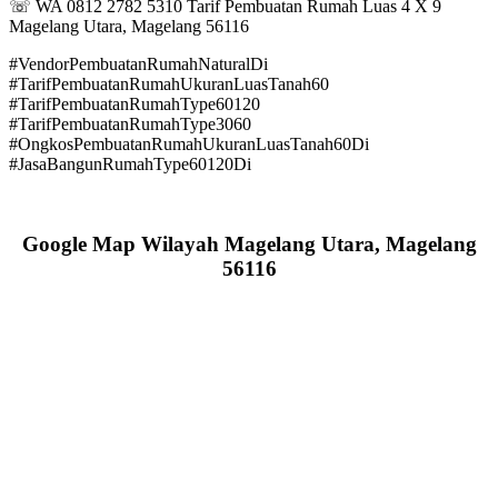
☏ WA 0812 2782 5310 Tarif Pembuatan Rumah Luas 4 X 9
Magelang Utara, Magelang 56116
#VendorPembuatanRumahNaturalDi
#TarifPembuatanRumahUkuranLuasTanah60
#TarifPembuatanRumahType60120
#TarifPembuatanRumahType3060
#OngkosPembuatanRumahUkuranLuasTanah60Di
#JasaBangunRumahType60120Di
Google Map Wilayah Magelang Utara, Magelang
56116