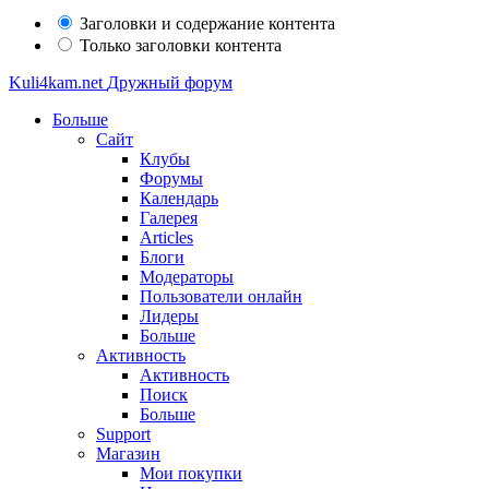
Заголовки и содержание контента
Только заголовки контента
Kuli4kam.net
Дружный форум
Больше
Сайт
Клубы
Форумы
Календарь
Галерея
Articles
Блоги
Модераторы
Пользователи онлайн
Лидеры
Больше
Активность
Активность
Поиск
Больше
Support
Магазин
Мои покупки