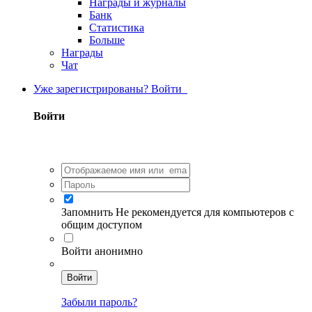
Награды и журналы
Банк
Статистика
Больше
Награды
Чат
Уже зарегистрированы? Войти
Войти
Запомнить
Не рекомендуется для компьютеров с
общим доступом
Войти анонимно
Войти
Забыли пароль?