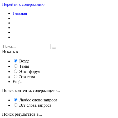
Перейти к содержанию
Главная
Искать в
Везде
Темы
Этот форум
Эта тема
Ещё...
Поиск контента, содержащего...
Любое
слово запроса
Все
слова запроса
Поиск результатов в...