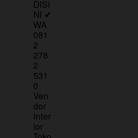
DISI
NI ✔
WA
081
2
278
2
531
0
Ven
dor
Inter
ior
Toko