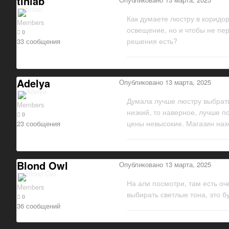
tinlab
Как думаете люстру в коридор
Members
освещение, но и чтобы не пер
0
решения есть?
33 сообщения
Adelya
Опубликовано
13 марта, 2025
Думала лучше люстру выбрать
Members
низкий, то наверное, лучше 
0
цены невысокие. Магазин нахо
23 сообщения
Blond Owl
Опубликовано
13 марта, 2025
На али посмотри, там есть оч
Members
выбирать светлые тона, это 
0
36 сообщений