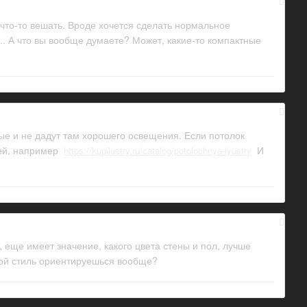
 что-то вешать. Вроде хочется сделать нормальное
... А что вы вообще думаете? Может, какие-то компактные
ые и не дадут там хорошего освещения. Если потолок
лей, например
И
https://kupilustry.ru/catalog/potolochnye-lyustry
 еще имеет значение, какого цвета стены и пол, лучше
кой стиль ориентируешься вообще?