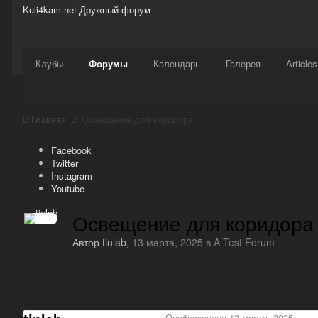
Kuli4kam.net
Дружный форум
Сайт
Активность
Support
Магазин
Клубы
Форумы
Календарь
Галерея
Articles
Главная
Освещение для коридора
Facebook
Twitter
Instagram
Youtube
Освещение для коридора
Автор
tinlab
,
13 марта, 2025
в
A Test Forum
Опубликовано
13 марта, 2025