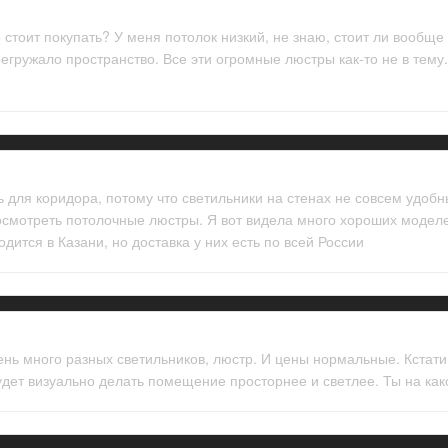
 стоит покупать? У меня потолок низкий, не знаю, стоит ли вообще
егружало пространство. Все эти огромные люстры как-то не в тему
 для коридора, потому что светильники на стенах не совсем удобн
посмотреть потолочные люстры. Я вот видела много хороших моде
дится в Казани, но доставка у них есть по всей России
ень много разных светильников, люстр. И цены нормальные. Кстати,
будет визуально делать помещение просторнее и светлее. Ты на ка