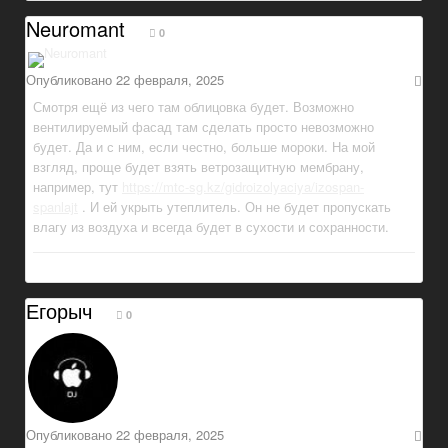
Neuromant
0
Опубликовано
22 февраля, 2025
Смотря ещё из чего там облицовка будет. Возможно
вентилируемый фасад там сделать просто невозможно
будет. Да и с ним, если честно, больше мороки. На мой
взгляд, проще будет взять ветрозащитную мембрану,
например, тут
https://mtc-sg.kz/gidroizolyaciya/izospan-
spanlajt
. И ей укрыть утеплитель. Он не будет пропускать
влагу из воздуха и всегда будет в сухости и сохранности.
Егорыч
0
Опубликовано
22 февраля, 2025