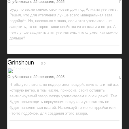
Опубликовано
22 февраля, 2025
Буду по весне сейчас свой новый дом под Алматы утеплять.
Решил, что для утепления лучше всего минеральная вата
подойдёт. Но, насколько я знаю, если этот утеплитель не
защитить, то он теряет свои свойства из-за влаги и ветра. А
чем лучше защитить этот утеплитель, что служил как можно
дольше?
Grinshpun
0
Опубликовано
22 февраля, 2025
Чтобы утеплитель не подвергался воздействию влаги той же,
которую ветер, в том числе, приносит, стоит оставить
вентилируемый зазор между утеплителем и облицовкой. Там
будет происходить циркуляция воздуха и утеплитель не
будет наполняться влагой. Используй те же контррейки или
что-то подобное, для создания этого зазора.