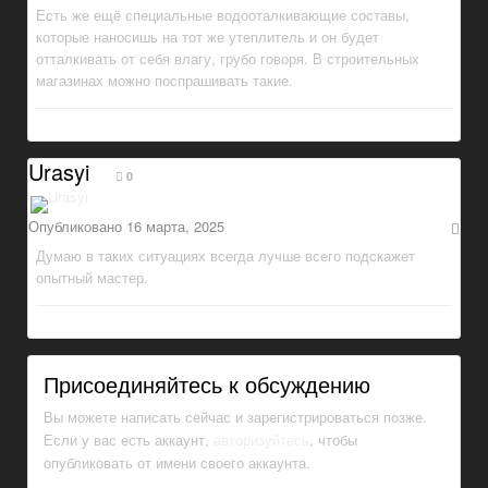
Есть же ещё специальные водооталкивающие составы,
которые наносишь на тот же утеплитель и он будет
отталкивать от себя влагу, грубо говоря. В строительных
магазинах можно поспрашивать такие.
Urasyi
0
Опубликовано
16 марта, 2025
Думаю в таких ситуациях всегда лучше всего подскажет
опытный мастер.
Присоединяйтесь к обсуждению
Вы можете написать сейчас и зарегистрироваться позже.
Если у вас есть аккаунт,
авторизуйтесь
, чтобы
опубликовать от имени своего аккаунта.