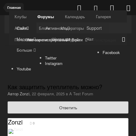
Главная
Клубы
Форумы
Календарь
Галерея
Kuli4kam.net
Дружный форум
Сайт
Активность
Support
Articles
Блоги
Модераторы
Магазин
Награды
Чат
Уже зарегистрированы? Войти
Пользователи онлайн
Лидеры
Регистрация
Больше
Facebook
Twitter
Instagram
Youtube
Как защитить утеплитель можно?
Автор
Zonzi
,
22 февраля, 2025
в
A Test Forum
Ответить
Zonzi
0