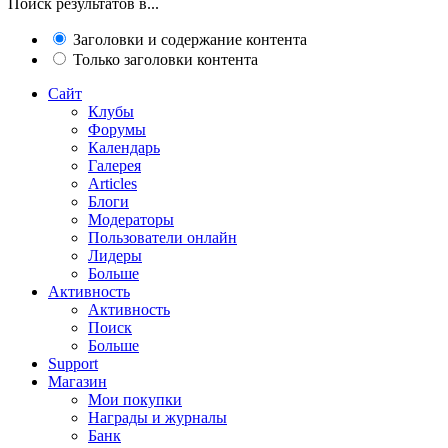
Поиск результатов в...
Заголовки и содержание контента
Только заголовки контента
Сайт
Клубы
Форумы
Календарь
Галерея
Articles
Блоги
Модераторы
Пользователи онлайн
Лидеры
Больше
Активность
Активность
Поиск
Больше
Support
Магазин
Мои покупки
Награды и журналы
Банк