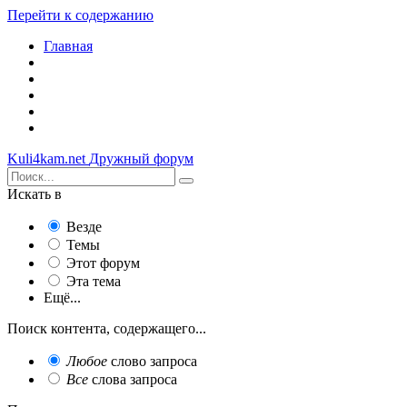
Перейти к содержанию
Главная
Kuli4kam.net
Дружный форум
Искать в
Везде
Темы
Этот форум
Эта тема
Ещё...
Поиск контента, содержащего...
Любое
слово запроса
Все
слова запроса