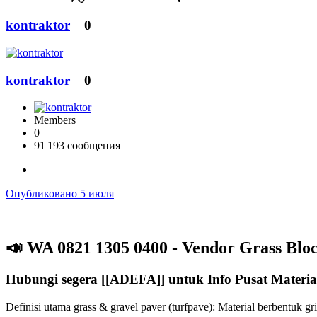
kontraktor
0
kontraktor
0
Members
0
91 193 сообщения
Опубликовано
5 июля
📣
WA 0821 1305 0400 - Vendor Grass Bloc
Hubungi segera [[ADEFA]] untuk Info Pusat Materi
Definisi utama grass & gravel paver (turfpave): Material berbentuk 