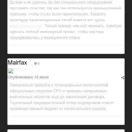
Да вам и не удалось бы без специального оборудования
проложить пластик, так как там используется промышленный
паяльник, чтобы стыки были герметичными. Заказать
прокладку канализационных сетей можете вот здесь
https://seti-stroi.ru/
Только прежде чем все начинать, советую
сделать полный инженерный проект, чтобы мастера
придерживались утвержденного плана.
Mairfax
0
Опубликовано
12 июня
Обязательно требуйте у потенциальных исполнителей
официальные лицензии СРО и примеры завершенных
аналогичных объектов еще до заключения договора.
Тщательный предварительный отбор подрядчиков спасет
производственный бюджет от колоссального ущерба.