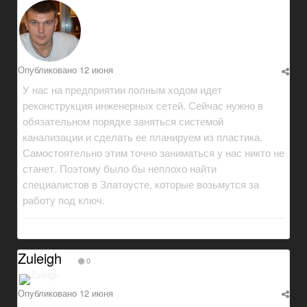
Опубликовано
12 июня
У нас на предприятии полным ходом идет
реконструкция инженерных сетей. Сейчас нужно в
обязательном порядке заняться системой
канализации и сделать ее планируем из пластика.
Самостоятельно этим точно заниматься у нас никто не
станет. Поэтому было бы неплохо найти
специалистов в Златоусте, которые возьмутся за
работу под ключ.
Zuleigh
0
Опубликовано
12 июня