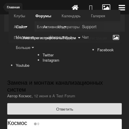
Главная
Клубы
Форумы
Календарь
Галерея
Kuli4kam.net
Дружный форум
Сайт
Активность
Support
Articles
Блоги
Модераторы
Магазин
Награды
Чат
Пользователи онлайн
Лидеры
Уже зарегистрированы? Войти
Регистрация
Больше
Facebook
Twitter
Instagram
Youtube
Замена и монтаж канализационных
систем
Автор
Космос
,
12 июня
в
A Test Forum
Ответить
Космос
0