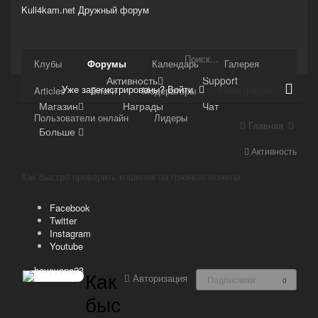
Kuli4kam.net
Дружный форум
Сайт
Клубы
Форумы
Календарь
Галерея
Активность
Support
Уже зарегистрированы? Войти
Регистрация
Articles
Блоги
Модераторы
Магазин
Награды
Чат
Пользователи онлайн
Лидеры
Главная
Больше
Активность
Как быстро проверить кошелек на грязные монеты
Facebook
Twitter
Instagram
Youtube
Как
Авторизация
Подписчики
0
быс