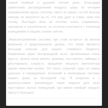
самый знойный и душный летний день. Благодаря
грамотному распределению воздуха сразу по четырем
направлениям вдоль потолка, никто из наших гостей больше
никогда не жалуется на то, что ему дует в спину, шею или
голову. Выглядит блок на потолке очень современно,
лаконично и технологично, он отлично сочетается с точечным
освещением и общим стилем хай-тек.
Энергопотребление системы при этом остается на вполне
разумном и предсказуемом уровне, что также является
большим плюсом для нашего семейного бюджета.
Управление через беспроводной пульт организовано очень
просто, можно легко менять режимы, выставлять таймеры и
регулировать скорость вращения мощного вентилятора
одним нажатием кнопки. Это было, пожалуй, одно из самых
удачных и оправданных вложений в инженерные системы
нашего дома за последний год. Я искренне и с
удовольствием рекомендую такие модели для всех
просторных жилых помещений, где важен комфорт каждого
присутствующего.