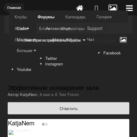
Главная
Клубы
Форумы
Календарь
Галерея
Kuli4kam.net
Дружный форум
Сайт
Активность
Support
Articles
Блоги
Модераторы
Магазин
Награды
Чат
Пользователи онлайн
Лидеры
Уже зарегистрированы? Войти
Регистрация
Больше
Facebook
Twitter
Instagram
Youtube
Эффективное охлаждение зала
Автор
KatjaNem
,
8 мая
в
A Test Forum
Ответить
KatjaNem
0