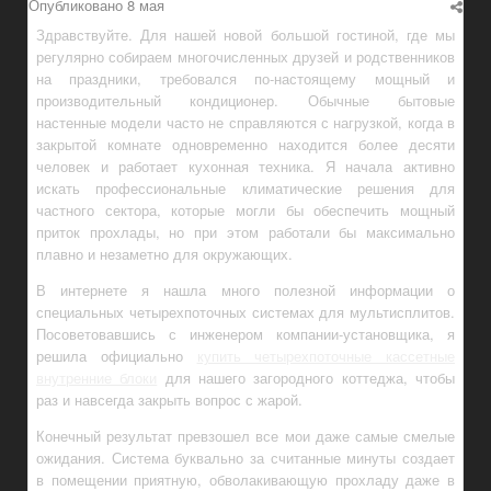
Опубликовано
8 мая
Здравствуйте. Для нашей новой большой гостиной, где мы
регулярно собираем многочисленных друзей и родственников
на праздники, требовался по-настоящему мощный и
производительный кондиционер. Обычные бытовые
настенные модели часто не справляются с нагрузкой, когда в
закрытой комнате одновременно находится более десяти
человек и работает кухонная техника. Я начала активно
искать профессиональные климатические решения для
частного сектора, которые могли бы обеспечить мощный
приток прохлады, но при этом работали бы максимально
плавно и незаметно для окружающих.
В интернете я нашла много полезной информации о
специальных четырехпоточных системах для мультисплитов.
Посоветовавшись с инженером компании-установщика, я
решила официально
купить четырехпоточные кассетные
внутренние блоки
для нашего загородного коттеджа, чтобы
раз и навсегда закрыть вопрос с жарой.
Конечный результат превзошел все мои даже самые смелые
ожидания. Система буквально за считанные минуты создает
в помещении приятную, обволакивающую прохладу даже в