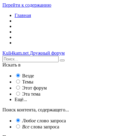
Перейти к содержанию
Главная
Kuli4kam.net
Дружный форум
Искать в
Везде
Темы
Этот форум
Эта тема
Ещё...
Поиск контента, содержащего...
Любое
слово запроса
Все
слова запроса