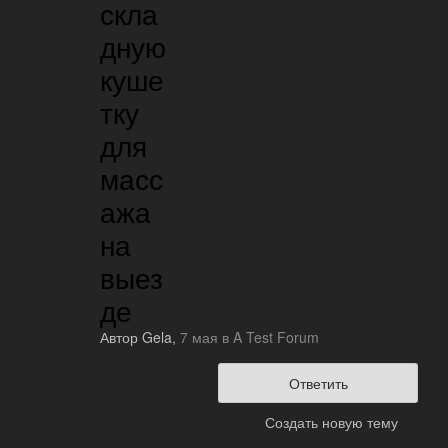
скла
дную
куше
тку
для
масс
ажа
на
выез
де
Автор
Gela
,
7 мая
в
A Test Forum
Ответить
Создать новую тему