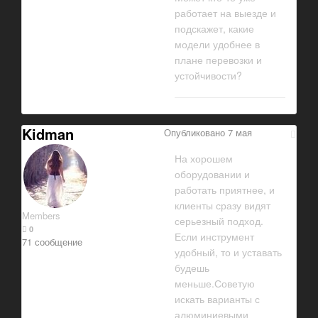
работает на выезде и
подскажет, какие
модели удобнее в
плане перевозки и
устойчивости?
Kidman
Опубликовано
7 мая
На хорошем
оборудовании и
работать приятнее, и
клиенты сразу видят
Members
серьезный подход.
0
Если инструмент
71 сообщение
удобный, то и уставать
будешь
меньше.Советую
искать варианты с
алюминиевыми