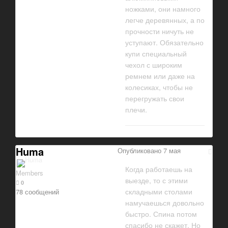
ножками, они намного
легче деревянных, а по
прочности ничуть не
уступают. Обязательно
купи специальный
чехол с широким
ремнем или даже на
колесиках, чтобы не
перегружать свои
плечи.
Huma
Опубликовано
7 мая
Когда работаешь на
Members
выезде, то с этими
0
складными столами
78 сообщений
намучаешься довольно
быстро. Спина потом
спасибо не скажет. Но