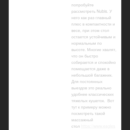
попробуйте
рассмотреть Nubis. У
него как раз главный
плюс в компактности и
весе, при этом стол
остается устойчивым и
нормальным по
высоте. Многие хвалят,
что он быстро
собирается и спокойно
помещается даже в
небольшой багажник.
Для постоянных
выездов это реально
удобнее классических
тяжелых кушеток. Вот
тут к примеру можно
посмотреть такой
массажный
стол
https://www.eagles