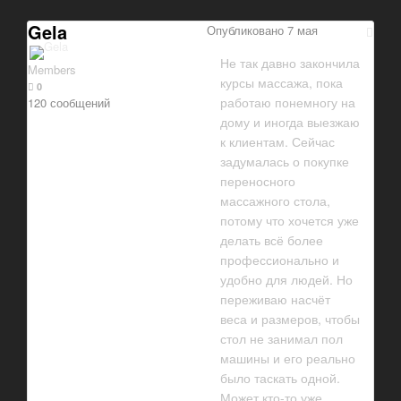
Gela
Опубликовано
7 мая
Не так давно закончила
Members
курсы массажа, пока
0
работаю понемногу на
120 сообщений
дому и иногда выезжаю
к клиентам. Сейчас
задумалась о покупке
переносного
массажного стола,
потому что хочется уже
делать всё более
профессионально и
удобно для людей. Но
переживаю насчёт
веса и размеров, чтобы
стол не занимал пол
машины и его реально
было таскать одной.
Может кто-то уже