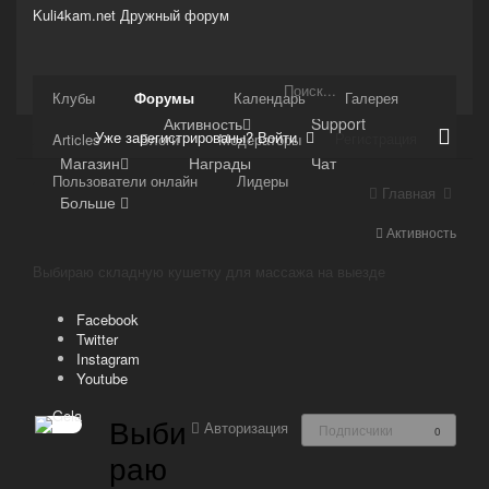
Kuli4kam.net
Дружный форум
Сайт
Клубы
Форумы
Календарь
Галерея
Активность
Support
Уже зарегистрированы? Войти
Регистрация
Articles
Блоги
Модераторы
Магазин
Награды
Чат
Пользователи онлайн
Лидеры
Главная
Больше
Активность
Выбираю складную кушетку для массажа на выезде
Facebook
Twitter
Instagram
Youtube
Выби
Авторизация
Подписчики
0
раю