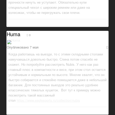
прочности ничуть не уступают. Обязательно купи
специальный чехол с широким ремнем или даже на
колесиках, чтобы не перегружать свои плечи.
Huma
0
Опубликовано
7 мая
Когда работаешь на выезде, то с этими складными столами
намучаешься довольно быстро. Спина потом спасибо не
скажет. Но попробуйте рассмотреть Nubis. У него как раз
главный плюс в компактности и весе, при этом стол остается
устойчивым и нормальным по высоте. Многие хвалят, что он
быстро собирается и спокойно помещается даже в небольшой
багажник. Для постоянных выездов это реально удобнее
классических тяжелых кушеток. Вот тут к примеру можно
посмотреть такой массажный
стол
https://www.eaglesports.ru/collection/nubis