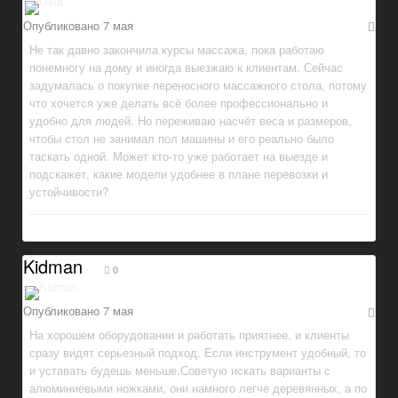
Опубликовано
7 мая
Не так давно закончила курсы массажа, пока работаю
понемногу на дому и иногда выезжаю к клиентам. Сейчас
задумалась о покупке переносного массажного стола, потому
что хочется уже делать всё более профессионально и
удобно для людей. Но переживаю насчёт веса и размеров,
чтобы стол не занимал пол машины и его реально было
таскать одной. Может кто-то уже работает на выезде и
подскажет, какие модели удобнее в плане перевозки и
устойчивости?
Kidman
0
Опубликовано
7 мая
На хорошем оборудовании и работать приятнее, и клиенты
сразу видят серьезный подход. Если инструмент удобный, то
и уставать будешь меньше.Советую искать варианты с
алюминиевыми ножками, они намного легче деревянных, а по