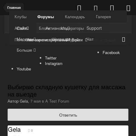
Главная
Клубы
Форумы
Календарь
Галерея
Kuli4kam.net
Дружный форум
Сайт
Активность
Support
Articles
Блоги
Модераторы
Магазин
Награды
Чат
Уже зарегистрированы? Войти
Пользователи онлайн
Лидеры
Регистрация
Больше
Facebook
Twitter
Instagram
Youtube
Выбираю складную кушетку для массажа
на выезде
Автор
Gela
,
7 мая
в
A Test Forum
Ответить
Gela
0