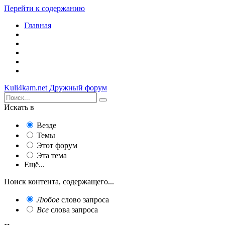
Перейти к содержанию
Главная
Kuli4kam.net
Дружный форум
Искать в
Везде
Темы
Этот форум
Эта тема
Ещё...
Поиск контента, содержащего...
Любое
слово запроса
Все
слова запроса