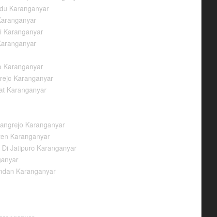
adu Karanganyar
Karanganyar
i Karanganyar
Karanganyar
so Karanganyar
rejo Karanganyar
at Karanganyar
angrejo Karanganyar
aten Karanganyar
Di Jatipuro Karanganyar
ganyar
andan Karanganyar