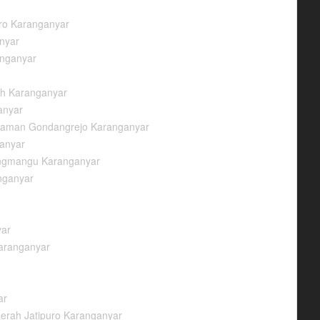
ro Karanganyar
nyar
anganyar
ih Karanganyar
anyar
alaman Gondangrejo Karanganyar
ganyar
angmangu Karanganyar
nganyar
yar
aranganyar
ar
erah Jatipuro Karanganyar