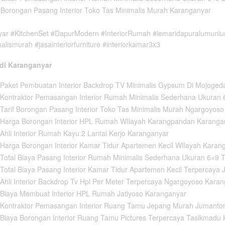
 Borongan Pasang Interior Toko Tas Minimalis Murah Karanganyar
ar #KitchenSet #DapurModern #InteriorRumah #lemaridapuralumunium #
alismurah #jasainteriorfurniture #interiorkamar3x3
 di Karanganyar
Paket Pembuatan Interior Backdrop TV Minimalis Gypsum Di Mojoged
Kontraktor Pemasangan Interior Rumah Minimalis Sederhana Ukuran
arif Borongan Pasang Interior Toko Tas Minimalis Murah Ngargoyos
Harga Borongan Interior HPL Rumah WIlayah Karangpandan Karanga
hli Interior Rumah Kayu 2 Lantai Kerjo Karanganyar
Harga Borongan Interior Kamar Tidur Apartemen Kecil WIlayah Kara
Total Biaya Pasang Interior Rumah Minimalis Sederhana Ukuran 6×9 
otal Biaya Pasang Interior Kamar Tidur Apartemen Kecil Terpercaya
hli Interior Backdrop Tv Hpl Per Meter Terpercaya Ngargoyoso Kara
Biaya Membuat Interior HPL Rumah Jatiyoso Karanganyar
Kontraktor Pemasangan Interior Ruang Tamu Jepang Murah Jumanto
Biaya Borongan Interior Ruang Tamu Pictures Terpercaya Tasikmadu