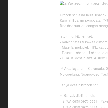
Kitchen set lama mulai usang?
Kami ahli dalam pembuatan *kit
Bisa disesuaikan dengan ruang,
Fitur kitchen set:
👨‍🍳
- Kabinet atas & bawah custom
- Material multiplek, HPL, cat d
- Desain L-shape, U-shape, atau
- GRATIS desain awal & survei
Area layanan: , Colomadu, G
📍
Mojogedang, Ngargoyoso, Tas
Tanya desain kitchen set
Banyak dipilih untuk:
✨
-
WA 0859 3970 0884 - Paket
📱
-
WA 0859 3970 0884 - Kont
📱