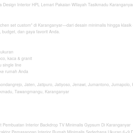
chen set custom* di Karanganyar—dari desain minimalis hingga klasik 
 budget, dan gaya favorit Anda.
 ukuran
uco, kaca & granit
 single line
 ke rumah Anda
ondangrejo, Jaten, Jatipuro, Jatiyoso, Jenawi, Jumantono, Jumapolo,
ikmadu, Tawangmangu, Karanganyar
 Pembuatan Interior Backdrop TV Minimalis Gypsum Di Karanganyar
raktor Pemasangan Interior Rumah Minimalis Sederhana Ukuran 6×9 