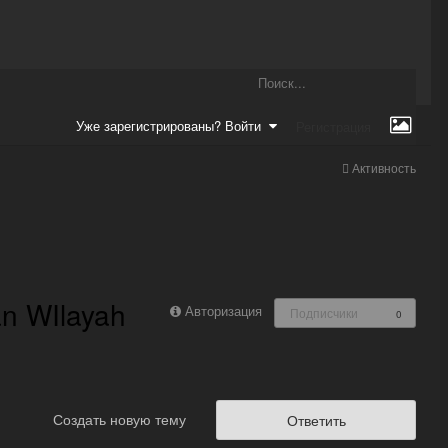
Уже зарегистрированы? Войти
Регистрация
Активность
an WIlayah
Авторизация
Подписчики
0
Создать новую тему
Ответить