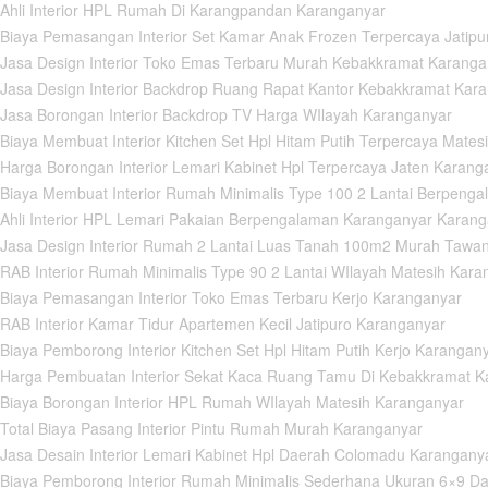
Ahli Interior HPL Rumah Di Karangpandan Karanganyar
Biaya Pemasangan Interior Set Kamar Anak Frozen Terpercaya Jatipu
Jasa Design Interior Toko Emas Terbaru Murah Kebakkramat Karanga
Jasa Design Interior Backdrop Ruang Rapat Kantor Kebakkramat Kar
Jasa Borongan Interior Backdrop TV Harga WIlayah Karanganyar
iaya Membuat Interior Kitchen Set Hpl Hitam Putih Terpercaya Mates
arga Borongan Interior Lemari Kabinet Hpl Terpercaya Jaten Karang
Biaya Membuat Interior Rumah Minimalis Type 100 2 Lantai Berpeng
Ahli Interior HPL Lemari Pakaian Berpengalaman Karanganyar Karan
Jasa Design Interior Rumah 2 Lantai Luas Tanah 100m2 Murah Taw
AB Interior Rumah Minimalis Type 90 2 Lantai WIlayah Matesih Kara
Biaya Pemasangan Interior Toko Emas Terbaru Kerjo Karanganyar
AB Interior Kamar Tidur Apartemen Kecil Jatipuro Karanganyar
iaya Pemborong Interior Kitchen Set Hpl Hitam Putih Kerjo Karangan
Harga Pembuatan Interior Sekat Kaca Ruang Tamu Di Kebakkramat K
Biaya Borongan Interior HPL Rumah WIlayah Matesih Karanganyar
otal Biaya Pasang Interior Pintu Rumah Murah Karanganyar
asa Desain Interior Lemari Kabinet Hpl Daerah Colomadu Karangany
Biaya Pemborong Interior Rumah Minimalis Sederhana Ukuran 6×9 Da