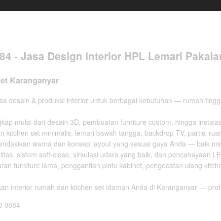
4 - Jasa Design Interior HPL Lemari Pakai
net Karanganyar
sa desain & produksi interior untuk berbagai kebutuhan — rumah tingga
p mulai dari desain 3D, pembuatan furniture custom, hingga instalasi
kitchen set minimalis, lemari bawah tangga, backdrop TV, partisi ruan
dasikan warna dan konsep layout yang sesuai gaya Anda — baik minim
as, sistem soft-close, sirkulasi udara yang baik, dan pencahayaan L
n furniture lama, penggantian pintu kabinet, pengecatan ulang kitche
 interior rumah dan kitchen set idaman Anda di Karanganyar — profes
0 0884