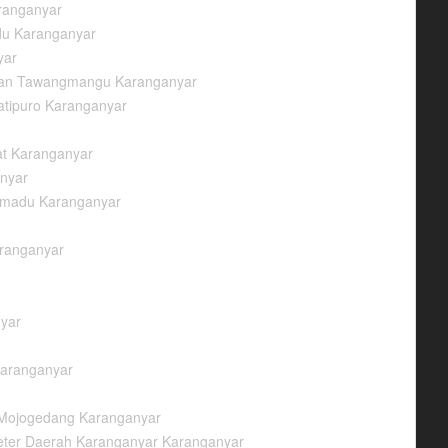
ranganyar
du Karanganyar
yar
aman Tawangmangu Karanganyar
atipuro Karanganyar
at Karanganyar
nyar
lomadu Karanganyar
aranganyar
nyar
Karanganyar
h Mojogedang Karanganyar
eter Daerah Karanganyar Karanganyar