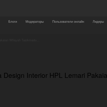
Награды
Чат
Больше
Блоги
Модераторы
Пользователи онлайн
Лидеры
WA 0859 3970 0884 - Jasa Design Interior HPL Lemari Pakaian WIlayah Tasikmadu Karanganyar
 Design Interior HPL Lemari Pakai