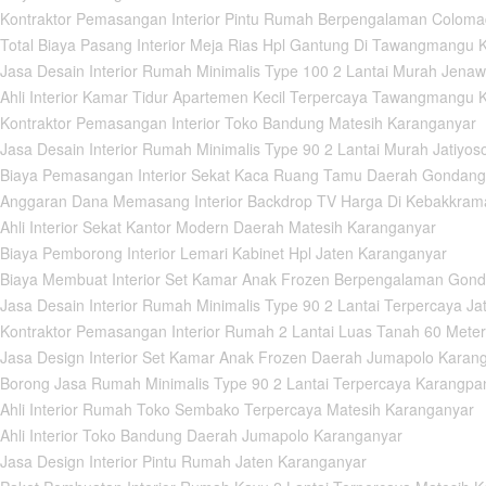
Kontraktor Pemasangan Interior Pintu Rumah Berpengalaman Colom
Total Biaya Pasang Interior Meja Rias Hpl Gantung Di Tawangmangu 
asa Desain Interior Rumah Minimalis Type 100 2 Lantai Murah Jenaw
Ahli Interior Kamar Tidur Apartemen Kecil Terpercaya Tawangmangu 
Kontraktor Pemasangan Interior Toko Bandung Matesih Karanganyar
asa Desain Interior Rumah Minimalis Type 90 2 Lantai Murah Jatiyo
Biaya Pemasangan Interior Sekat Kaca Ruang Tamu Daerah Gondang
Anggaran Dana Memasang Interior Backdrop TV Harga Di Kebakkram
hli Interior Sekat Kantor Modern Daerah Matesih Karanganyar
iaya Pemborong Interior Lemari Kabinet Hpl Jaten Karanganyar
Biaya Membuat Interior Set Kamar Anak Frozen Berpengalaman Gond
asa Desain Interior Rumah Minimalis Type 90 2 Lantai Terpercaya J
ontraktor Pemasangan Interior Rumah 2 Lantai Luas Tanah 60 Meter 
Jasa Design Interior Set Kamar Anak Frozen Daerah Jumapolo Karan
Borong Jasa Rumah Minimalis Type 90 2 Lantai Terpercaya Karangp
Ahli Interior Rumah Toko Sembako Terpercaya Matesih Karanganyar
Ahli Interior Toko Bandung Daerah Jumapolo Karanganyar
asa Design Interior Pintu Rumah Jaten Karanganyar