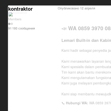
kontraktor
Опубликовано
12 апреля
Members
0
WA 0859 3970 088
📣
91 193 сообщения
Lemari Built-in dan Kabi
Kami hadir sebagai penyedia ja
Kami menawarkan layanan lengka
Kami spesialis dalam pembuatan 
Tim kami akan bantu merekomen
Kami mengutamakan fungsionalit
Kami juga melayani pembongkara
Kami siap membantu mewujudkan
Hubungi WA:
WA 0859 397
📞