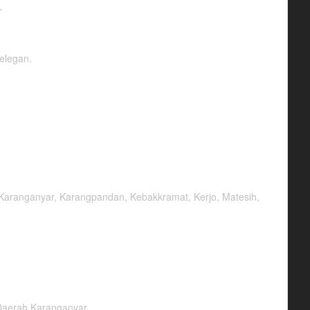
elegan.
 Karanganyar, Karangpandan, Kebakkramat, Kerjo, Matesih,
Daerah Karanganyar