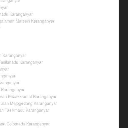
Karanganyar
nyar
madu Karanganyar
ngalaman Matesih Karanganyar
r
ih Karanganyar
 Tasikmadu Karanganyar
anyar
anganyar
aranganyar
 Karanganyar
aerah Kebakkramat Karanganyar
 Murah Mojogedang Karanganyar
rah Tasikmadu Karanganyar
aman Colomadu Karanganyar