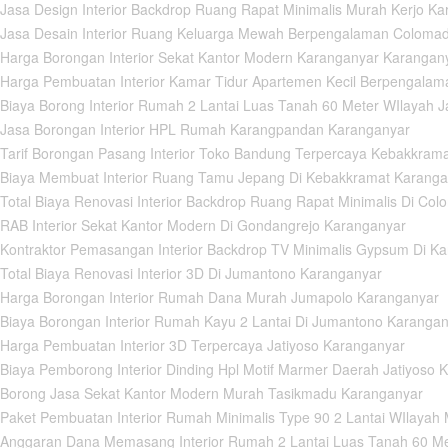
asa Design Interior Backdrop Ruang Rapat Minimalis Murah Kerjo Ka
Jasa Desain Interior Ruang Keluarga Mewah Berpengalaman Coloma
Harga Borongan Interior Sekat Kantor Modern Karanganyar Karangan
Harga Pembuatan Interior Kamar Tidur Apartemen Kecil Berpengal
iaya Borong Interior Rumah 2 Lantai Luas Tanah 60 Meter WIlayah J
Jasa Borongan Interior HPL Rumah Karangpandan Karanganyar
Tarif Borongan Pasang Interior Toko Bandung Terpercaya Kebakkram
Biaya Membuat Interior Ruang Tamu Jepang Di Kebakkramat Karanga
otal Biaya Renovasi Interior Backdrop Ruang Rapat Minimalis Di Co
RAB Interior Sekat Kantor Modern Di Gondangrejo Karanganyar
Kontraktor Pemasangan Interior Backdrop TV Minimalis Gypsum Di K
otal Biaya Renovasi Interior 3D Di Jumantono Karanganyar
Harga Borongan Interior Rumah Dana Murah Jumapolo Karanganyar
Biaya Borongan Interior Rumah Kayu 2 Lantai Di Jumantono Karanga
Harga Pembuatan Interior 3D Terpercaya Jatiyoso Karanganyar
iaya Pemborong Interior Dinding Hpl Motif Marmer Daerah Jatiyoso 
Borong Jasa Sekat Kantor Modern Murah Tasikmadu Karanganyar
Paket Pembuatan Interior Rumah Minimalis Type 90 2 Lantai WIlaya
Anggaran Dana Memasang Interior Rumah 2 Lantai Luas Tanah 60 M