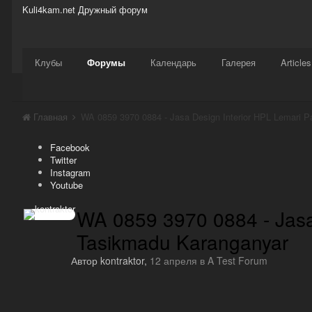
Kuli4kam.net
Дружный форум
Сайт
Активность
Support
Магазин
Клубы
Форумы
Календарь
Галерея
Articles
Главная
Facebook
Twitter
Instagram
Youtube
WA 0859 3970 0884 - Jasa
Tasikmadu Karanganyar
Автор
kontraktor
,
12 апреля
в
A Test Forum