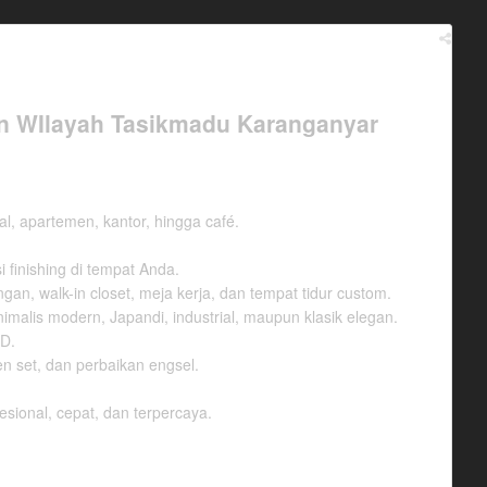
an WIlayah Tasikmadu Karanganyar
l, apartemen, kantor, hingga café.
 finishing di tempat Anda.
gan, walk-in closet, meja kerja, dan tempat tidur custom.
alis modern, Japandi, industrial, maupun klasik elegan.
ED.
n set, dan perbaikan engsel.
ional, cepat, dan terpercaya.