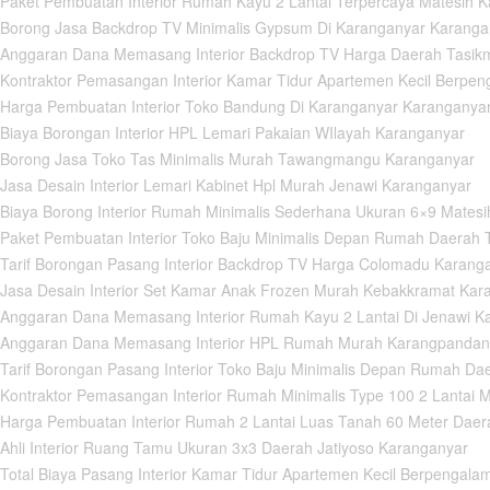
Paket Pembuatan Interior Rumah Kayu 2 Lantai Terpercaya Matesih 
Borong Jasa Backdrop TV Minimalis Gypsum Di Karanganyar Karanga
Anggaran Dana Memasang Interior Backdrop TV Harga Daerah Tasik
Kontraktor Pemasangan Interior Kamar Tidur Apartemen Kecil Berpe
Harga Pembuatan Interior Toko Bandung Di Karanganyar Karanganya
Biaya Borongan Interior HPL Lemari Pakaian WIlayah Karanganyar
Borong Jasa Toko Tas Minimalis Murah Tawangmangu Karanganyar
asa Desain Interior Lemari Kabinet Hpl Murah Jenawi Karanganyar
Biaya Borong Interior Rumah Minimalis Sederhana Ukuran 6×9 Mates
Paket Pembuatan Interior Toko Baju Minimalis Depan Rumah Daerah
Tarif Borongan Pasang Interior Backdrop TV Harga Colomadu Karang
Jasa Desain Interior Set Kamar Anak Frozen Murah Kebakkramat Kar
Anggaran Dana Memasang Interior Rumah Kayu 2 Lantai Di Jenawi K
 Anggaran Dana Memasang Interior HPL Rumah Murah Karangpandan
Tarif Borongan Pasang Interior Toko Baju Minimalis Depan Rumah D
Kontraktor Pemasangan Interior Rumah Minimalis Type 100 2 Lantai
Harga Pembuatan Interior Rumah 2 Lantai Luas Tanah 60 Meter Dae
hli Interior Ruang Tamu Ukuran 3x3 Daerah Jatiyoso Karanganyar
Total Biaya Pasang Interior Kamar Tidur Apartemen Kecil Berpengal