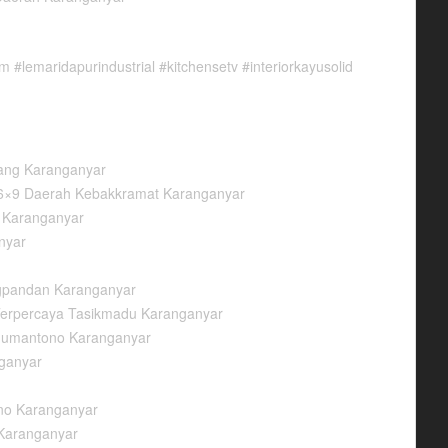
lemaridapurindustrial #kitchensetv #interiorkayusolid
ang Karanganyar
 6×9 Daerah Kebakkramat Karanganyar
o Karanganyar
nyar
ngpandan Karanganyar
Terpercaya Tasikmadu Karanganyar
 Jumantono Karanganyar
nganyar
no Karanganyar
 Karanganyar