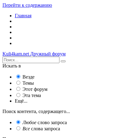
Перейти к содержанию
Главная
Kuli4kam.net
Дружный форум
Искать в
Везде
Темы
Этот форум
Эта тема
Ещё...
Поиск контента, содержащего...
Любое
слово запроса
Все
слова запроса