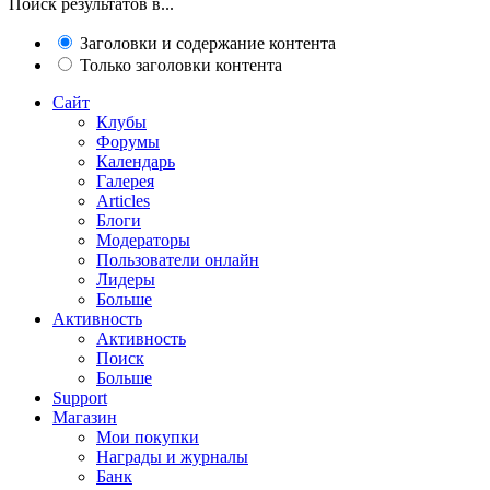
Поиск результатов в...
Заголовки и содержание контента
Только заголовки контента
Сайт
Клубы
Форумы
Календарь
Галерея
Articles
Блоги
Модераторы
Пользователи онлайн
Лидеры
Больше
Активность
Активность
Поиск
Больше
Support
Магазин
Мои покупки
Награды и журналы
Банк