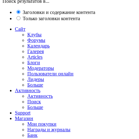
Поиск результатов в...
Заголовки и содержание контента
Только заголовки контента
Сайт
Клубы
Форумы
Календарь
Галерея
Articles
Блоги
Модераторы
Пользователи онлайн
Лидеры
Больше
Активность
Активность
Поиск
Больше
Support
Магазин
Мои покупки
Награды и журналы
Банк