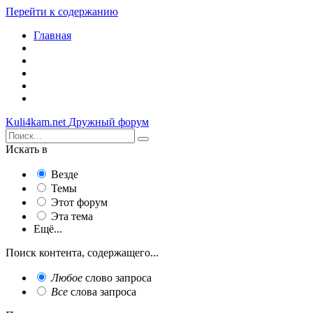
Перейти к содержанию
Главная
Kuli4kam.net
Дружный форум
Искать в
Везде
Темы
Этот форум
Эта тема
Ещё...
Поиск контента, содержащего...
Любое
слово запроса
Все
слова запроса