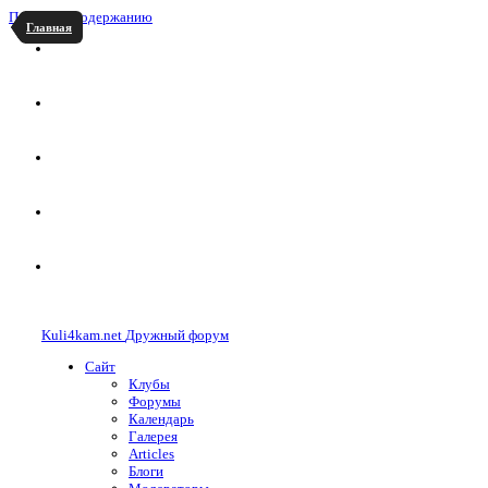
Перейти к содержанию
Главная
Kuli4kam.net
Дружный форум
Сайт
Клубы
Форумы
Календарь
Галерея
Articles
Блоги