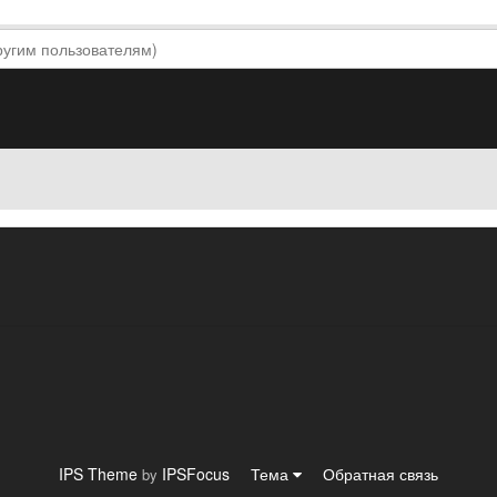
IPS Theme
IPSFocus
Тема
Обратная связь
by