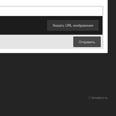
Указать URL изображения
Отправить
Активность