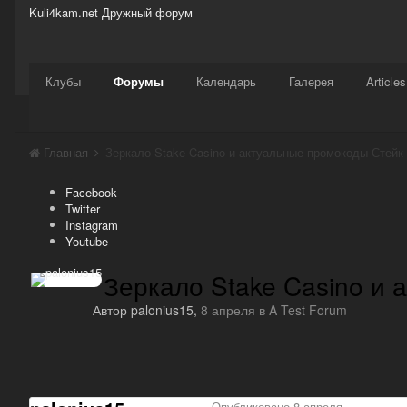
Kuli4kam.net
Дружный форум
Сайт
Активность
Support
Магазин
Клубы
Форумы
Календарь
Галерея
Articles
Главная
Зеркало Stake Casino и актуальные промокоды Стейк
Facebook
Twitter
Instagram
Youtube
Зеркало Stake Casino и 
Автор
palonius15
,
8 апреля
в
A Test Forum
Опубликовано
8 апреля