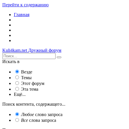
Перейти к содержанию
Главная
Kuli4kam.net
Дружный форум
Искать в
Везде
Темы
Этот форум
Эта тема
Ещё...
Поиск контента, содержащего...
Любое
слово запроса
Все
слова запроса