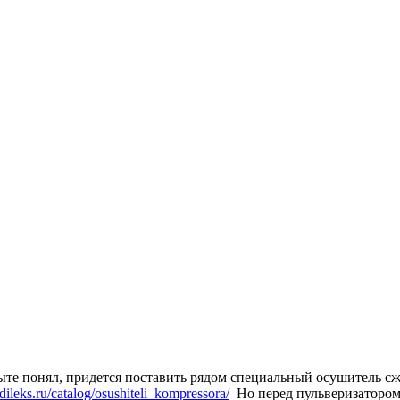
те понял, придется поставить рядом специальный осушитель сжат
.dileks.ru/catalog/osushiteli_kompressora/
Но перед пульверизатором