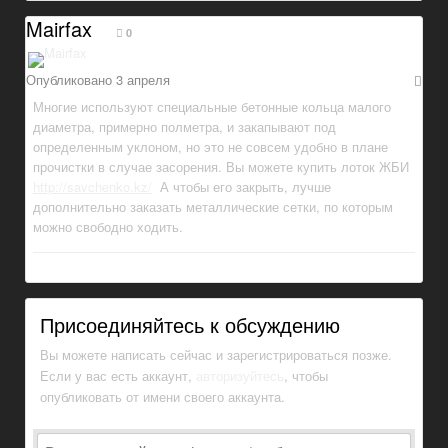
Mairfax
0
Опубликовано
3 апреля
Многие используют специальные бетонные кольца малого
диаметра, примерно полметра, и закапывают под
определенным уклоном, но это не совсем удобно в плане
прочистки в случае засорения. Вы можете купить лоток ЖБИ
http://savchenko.kz/
А чтобы его закрыть, лучше
дополнительно заказать металлические сетки, по которым
можно свободно ходить.
Присоединяйтесь к обсуждению
Вы можете написать сейчас и зарегистрироваться позже.
Если у вас есть аккаунт,
авторизуйтесь
, чтобы
опубликовать от имени своего аккаунта.