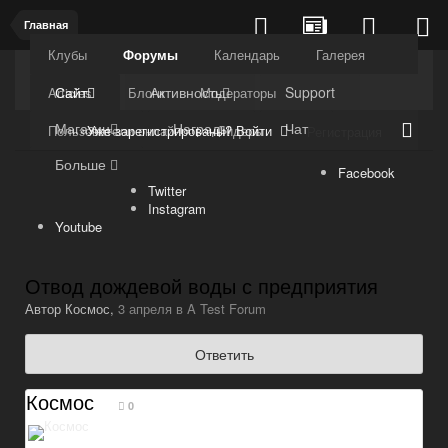
Главная
Клубы
Форумы
Календарь
Галерея
Kuli4kam.net
Дружный форум
Сайт
Активность
Support
Articles
Блоги
Модераторы
Магазин
Награды
Чат
Уже зарегистрированы? Войти
Пользователи онлайн
Лидеры
Регистрация
Больше
Facebook
Twitter
Instagram
Youtube
Отвод дождевой воды с предприятия
Автор
Космос
,
3 апреля
в
A Test Forum
Ответить
Космос
0