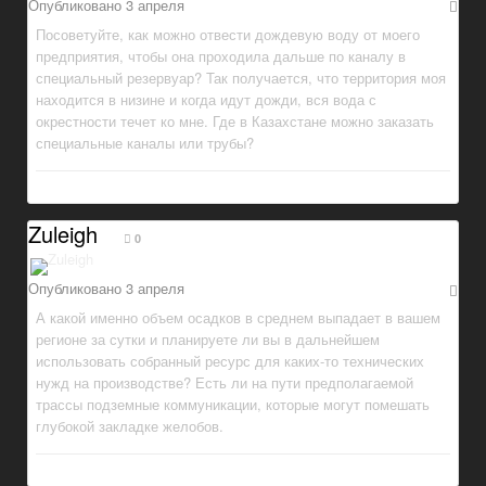
Опубликовано
3 апреля
Посоветуйте, как можно отвести дождевую воду от моего
предприятия, чтобы она проходила дальше по каналу в
специальный резервуар? Так получается, что территория моя
находится в низине и когда идут дожди, вся вода с
окрестности течет ко мне. Где в Казахстане можно заказать
специальные каналы или трубы?
Zuleigh
0
Опубликовано
3 апреля
А какой именно объем осадков в среднем выпадает в вашем
регионе за сутки и планируете ли вы в дальнейшем
использовать собранный ресурс для каких-то технических
нужд на производстве? Есть ли на пути предполагаемой
трассы подземные коммуникации, которые могут помешать
глубокой закладке желобов.