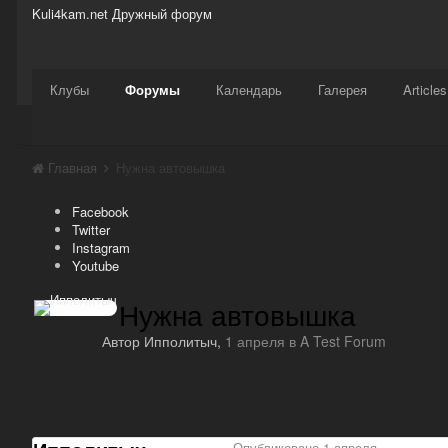
Kuli4kam.net
Дружный форум
Сайт
Активность
Support
Магазин
Клубы
Форумы
Календарь
Галерея
Articles
Главная
Нужна автовышка
Facebook
Twitter
Instagram
Youtube
Нужна автовышка
Автор
Ипполитыч
,
1 апреля
в
A Test Forum
Опубликовано
1 апреля