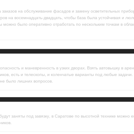
ка заказов на обслуживание фасадов и замену осветительных прибо
ров на восемнадцать-двадцать, чтобы база была устойчивая и люль
 можно было оперативно отработать по нескольким точкам в обла
опасность и маневренность в узких дворах. Взять автовышку в аре
иков, есть и телескопы, и коленчатые варианты под любые задачи
е не было лишних вопросов.
будут заняты под завязку, в Саратове по высотной технике можно 
ников.