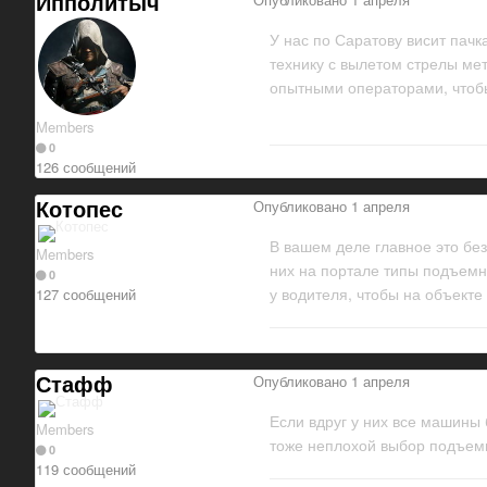
Ипполитыч
У нас по Саратову висит пач
технику с вылетом стрелы мет
опытными операторами, чтобы
Members
0
126 сообщений
Котопес
Опубликовано
1 апреля
В вашем деле главное это без
Members
них на портале типы подъемн
0
у водителя, чтобы на объект
127 сообщений
Стафф
Опубликовано
1 апреля
Если вдруг у них все машины 
Members
тоже неплохой выбор подъем
0
119 сообщений