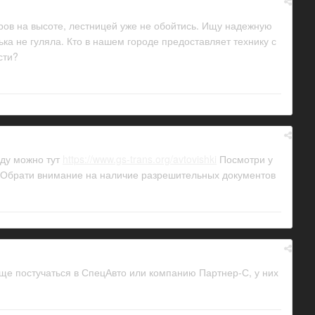
ров на высоте, лестницей уже не обойтись. Ищу надежную
ка не гуляла. Кто в нашем городе предоставляет технику с
сти?
нду можно тут
https://www.gs-trans.org/avtovishki
Посмотри у
. Обрати внимание на наличие разрешительных документов
еще постучаться в СпецАвто или компанию Партнер-С, у них