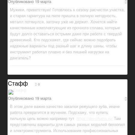
Опубликовано
19 марта
Мужики, приветствую! Готовлюсь к сезону расчистки участка,
и старая гарнитура на пиле пришла в полную негодность,
металл потянулся, заточку уже не держит. Хочется найти
качественные комплектующие из прочного сплава, которые
будут долго оставаться острыми даже при работе с твердой
древесиной. Кто подскажет, где сейчас можно подобрать
надежные варианты под разный шаг и длину шины, чтобы
инструмент работал плавно и без лишней нагрузки на
двигатель?
Стафф
0
Опубликовано
19 марта
В этом деле важно качество закалки режущего зуба, иначе
работа превратится в мучение. Подскажу, что купить
пильную цепь можно например тут
https://dm-chains.ru/
Там
представлены варианты для самых разных моделей бензопил
и электроинструмента. Использование профессиональных