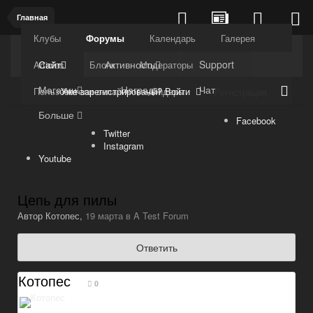
Главная
Клубы
Форумы
Календарь
Галерея
Kuli4kam.net
Дружный форум
Сайт
Активность
Support
Articles
Блоги
Модераторы
Магазин
Награды
Чат
Уже зарегистрированы? Войти
Пользователи онлайн
Лидеры
Регистрация
Больше
Facebook
Twitter
Instagram
Youtube
Цепь для пилы
Автор
Котопес
,
19 марта
в
A Test Forum
Ответить
Котопес
0