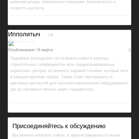
комплектующих значительно повышает безопасность и
скорость распила.
Ипполитыч
0
Опубликовано
19 марта
Подобные расходники часто можно найти в крупных
строительных гипермаркетах или специализированных
сервисных центрах по ремонту садовой техники, которые есть
в каждом крупном городе. Также стоит заглядывать в
магазины запчастей для лесозаготовительного оборудования,
где ассортимент обычно шире стандартного.
Присоединяйтесь к обсуждению
Вы можете написать сейчас и зарегистрироваться позже.