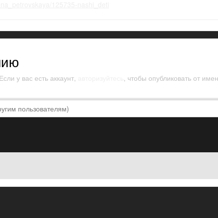
lena_petrovskaya/125735-nashi_deti
нию
сли у вас есть аккаунт,
авторизуйтесь
, чтобы опубликовать от имен