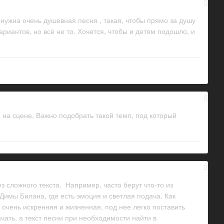
 нужна очень душевная песня , такая, чтобы прямо за душу
риантов, но всё не то. Хочется, чтобы и детям подошло, и
 на сцене. Важно подобрать такой темп, под который
 сложного текста. Например, часто берут что-то из
Димы Билана, где есть эмоция и светлая подача. Как
 очень искренняя и жизненная, под нее легко поставить
ать, а текст песни при необходимости найти в