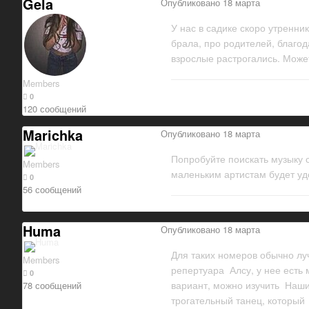
Gela
Опубликовано
18 марта
У нас в садике скоро утренни
брала, про родителей, благод
взрослые растрогались. Может
Members
0
120 сообщений
Marichka
Опубликовано
18 марта
Попробуйте поискать музыку 
Members
маленьким артистам будет уд
0
56 сообщений
Huma
Опубликовано
18 марта
Для таких номеров обычно лу
Members
репертуара Алсу, у нее есть 
0
вариант, можно изучить Наши 
78 сообщений
трогательный танец, который 