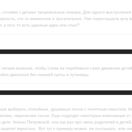
к, готовим с детьми танцевальные номера. Для одного выступления
арность, что-то жизненное и трогательное. Уже переслушала кучу ва
, у кого-то есть удачные идеи или опыт?
с легким вокалом, чтобы слова не перебивали сами движения детей
обно двигаться без лишней суеты и путаницы.
чше выбирать спокойные, душевные песни с понятным смыслом, без
мягкие, лирические песни. Еще подходят некоторые композиции от 
дети Алены Петровской, она как раз про связь родителей и детей,
зацепит взрослых. Вот тут к примеру можно ее послушать или скач