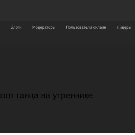
Награды
Чат
Больше
Блоги
Модераторы
Пользователи онлайн
Лидеры
ого танца на утреннике