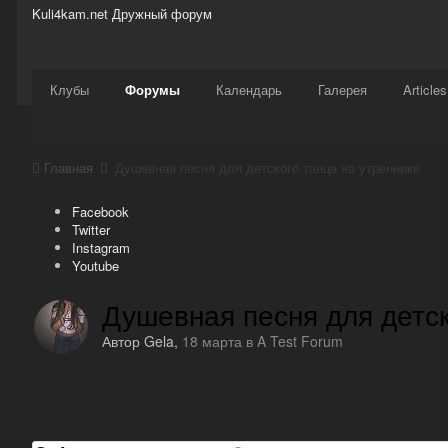
Kuli4kam.net
Дружный форум
Сайт
Активность
Support
Магазин
Клубы
Форумы
Календарь
Галерея
Articles
Главная
Душевная песня для детского танца на утреннике
Facebook
Twitter
Instagram
Youtube
Душевная песня для детск
Автор
Gela
,
18 марта
в
A Test Forum