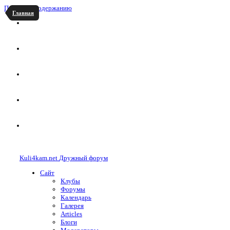
Перейти к содержанию
Главная
Kuli4kam.net
Дружный форум
Сайт
Клубы
Форумы
Календарь
Галерея
Articles
Блоги