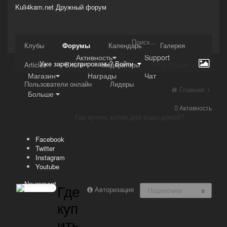
Kuli4kam.net
Дружный форум
Сайт
Клубы
Форумы
Календарь
Галерея
Активность
Support
Уже зарегистрированы? Войти
Регистрация
Articles
Блоги
Модераторы
Магазин
Награды
Чат
Пользователи онлайн
Лидеры
Главная
Больше
Активность
Где купить кулер для воды домой?
Facebook
Twitter
Instagram
Youtube
Где
Авторизация
Подписчики
0
куп
ить