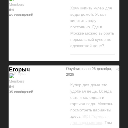
Members
Хочу купить кулер для
0
воды домой. Устал
45 сообщений
кипятить воду
постоянно. Где в
Москве можно выбрать
нормальный кулер по
адекватной цене?
Егорыч
Опубликовано
26 декабря,
2025
Members
Кулер для дома это
0
удобная вещь. Всегда
35 сообщений
есть и холодная и
горячая вода. Можешь
посмотреть варианты
здесь
https://кулеры-
для-воды.москва
. Там