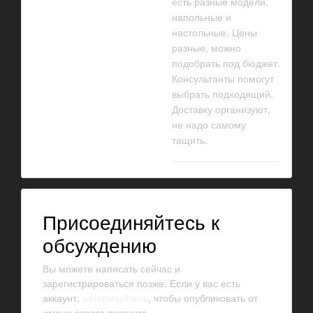
есть разные модели,
напольные и
настольные. Цены
разные, можно
подобрать под бюджет.
Консультанты помогут
выбрать подходящий.
Доставку организуют,
не надо самому
тащить.
Присоединяйтесь к
обсуждению
Вы можете написать сейчас и
зарегистрироваться позже. Если у вас есть
аккаунт,
авторизуйтесь
, чтобы опубликовать от
имени своего аккаунта.