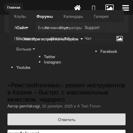
Главная
Клубы
Форумы
Календарь
Галерея
Kuli4kam.net
Дружный форум
Сайт
Активность
Support
Articles
Блоги
Модераторы
Магазин
Награды
Чат
Пользователи онлайн
Лидеры
Уже зарегистрированы? Войти
Регистрация
Больше
Facebook
Twitter
Instagram
Youtube
«Ремстройтехника»: ремонт инструментов
в Казани – быстро, с максимальным
качеством, недорого
Автор
gwmfakvqgi
,
20 декабря, 2025
в
A Test Forum
Ответить