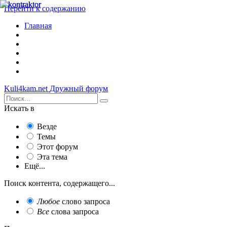
Перейти к содержанию
Главная
Kuli4kam.net
Дружный форум
Искать в
Везде
Темы
Этот форум
Эта тема
Ещё...
Поиск контента, содержащего...
Любое
слово запроса
Все
слова запроса