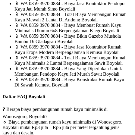
📱
WA 0859 3970 0884 - Biaya Jasa Kontraktor Pendopo
Kayu Jati Murah Simo Boyolali
📱
WA 0859 3970 0884 - Total Biaya Membangun Rumah
Kayu Mewah 2 Lantai Di Andong Boyolali
📱
WA 0859 3970 0884 - Biaya Membuat Rumah Kayu
Minimalis Ukuran 6x8 Berpengalaman Klego Boyolali
📱
WA 0859 3970 0884 - Biaya Bikin Gazebo Mushola
Bambu Di Gladagsari Boyolali
📱
WA 0859 3970 0884 - Biaya Jasa Kontraktor Rumah
Kayu Eropa Modern Berpengalaman Kemusu Boyolali
📱
WA 0859 3970 0884 - Total Biaya Membangun Rumah
Kayu Minimalis 2 Lantai Berpengalaman Sawit Boyolali
📱
WA 0859 3970 0884 - Biaya Yang Diperlukan Untuk
Membangun Pendopo Kayu Jati Murah Sawit Boyolali
📱
WA 0859 3970 0884 - Biaya Konstruksi Rumah Kayu
Di Sawah Kemusu Boyolali
Daftar FAQ Boyolali
❓
Berapa biaya pembangunan rumah kayu minimalis di
Wonosegoro, Boyolali?
🔹
Biaya pembangunan rumah kayu minimalis di Wonosegoro,
Boyolali mulai Rp3 juta – Rp6 juta per meter tergantung jenis
kayu dan desain.