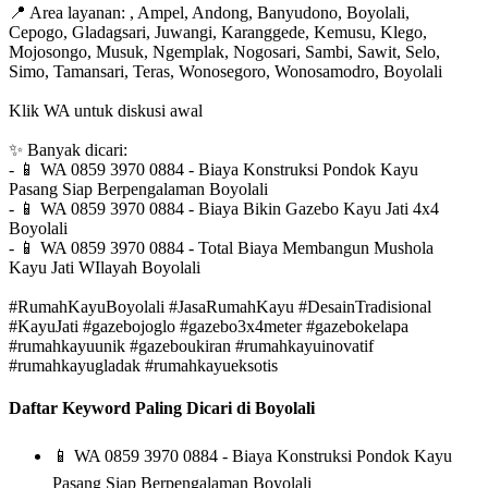
📍
Area layanan: , Ampel, Andong, Banyudono, Boyolali,
Cepogo, Gladagsari, Juwangi, Karanggede, Kemusu, Klego,
Mojosongo, Musuk, Ngemplak, Nogosari, Sambi, Sawit, Selo,
Simo, Tamansari, Teras, Wonosegoro, Wonosamodro, Boyolali
Klik WA untuk diskusi awal
✨
Banyak dicari:
-
📱
WA 0859 3970 0884 - Biaya Konstruksi Pondok Kayu
Pasang Siap Berpengalaman Boyolali
-
📱
WA 0859 3970 0884 - Biaya Bikin Gazebo Kayu Jati 4x4
Boyolali
-
📱
WA 0859 3970 0884 - Total Biaya Membangun Mushola
Kayu Jati WIlayah Boyolali
#RumahKayuBoyolali #JasaRumahKayu #DesainTradisional
#KayuJati #gazebojoglo #gazebo3x4meter #gazebokelapa
#rumahkayuunik #gazeboukiran #rumahkayuinovatif
#rumahkayugladak #rumahkayueksotis
Daftar Keyword Paling Dicari di Boyolali
📱
WA 0859 3970 0884 - Biaya Konstruksi Pondok Kayu
Pasang Siap Berpengalaman Boyolali