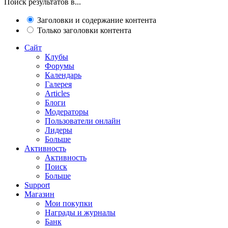
Поиск результатов в...
Заголовки и содержание контента
Только заголовки контента
Сайт
Клубы
Форумы
Календарь
Галерея
Articles
Блоги
Модераторы
Пользователи онлайн
Лидеры
Больше
Активность
Активность
Поиск
Больше
Support
Магазин
Мои покупки
Награды и журналы
Банк