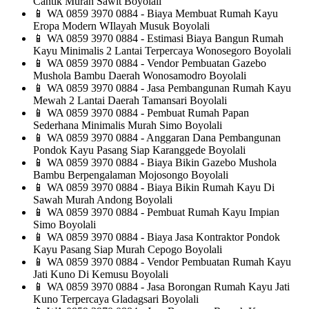
Cantik Murah Sawit Boyolali
📱
WA 0859 3970 0884 - Biaya Membuat Rumah Kayu
Eropa Modern WIlayah Musuk Boyolali
📱
WA 0859 3970 0884 - Estimasi Biaya Bangun Rumah
Kayu Minimalis 2 Lantai Terpercaya Wonosegoro Boyolali
📱
WA 0859 3970 0884 - Vendor Pembuatan Gazebo
Mushola Bambu Daerah Wonosamodro Boyolali
📱
WA 0859 3970 0884 - Jasa Pembangunan Rumah Kayu
Mewah 2 Lantai Daerah Tamansari Boyolali
📱
WA 0859 3970 0884 - Pembuat Rumah Papan
Sederhana Minimalis Murah Simo Boyolali
📱
WA 0859 3970 0884 - Anggaran Dana Pembangunan
Pondok Kayu Pasang Siap Karanggede Boyolali
📱
WA 0859 3970 0884 - Biaya Bikin Gazebo Mushola
Bambu Berpengalaman Mojosongo Boyolali
📱
WA 0859 3970 0884 - Biaya Bikin Rumah Kayu Di
Sawah Murah Andong Boyolali
📱
WA 0859 3970 0884 - Pembuat Rumah Kayu Impian
Simo Boyolali
📱
WA 0859 3970 0884 - Biaya Jasa Kontraktor Pondok
Kayu Pasang Siap Murah Cepogo Boyolali
📱
WA 0859 3970 0884 - Vendor Pembuatan Rumah Kayu
Jati Kuno Di Kemusu Boyolali
📱
WA 0859 3970 0884 - Jasa Borongan Rumah Kayu Jati
Kuno Terpercaya Gladagsari Boyolali