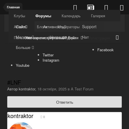
Главная
Клубы
Форумы
Календарь
Галерея
Kuli4kam.net
Дружный форум
Сайт
Активность
Support
Articles
Блоги
Модераторы
Магазин
Награды
Чат
Уже зарегистрированы? Войти
Пользователи онлайн
Лидеры
Регистрация
Больше
Facebook
Twitter
Instagram
Youtube
#LNF
Автор
kontraktor
,
18 октября, 2025
в
A Test Forum
Ответить
kontraktor
0