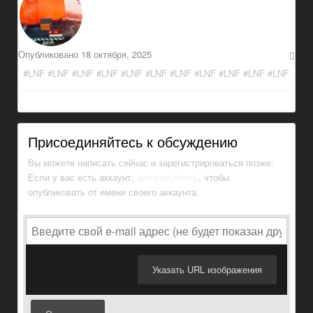
Опубликовано
18 октября, 2025
#LNF #LNF #LNF #LNF #LNF #LNF #LNF #LNF #LNF #LNF #LNF
Присоединяйтесь к обсуждению
Вы можете написать сейчас и зарегистрироваться позже.
Если у вас есть аккаунт,
авторизуйтесь
, чтобы
опубликовать от имени своего аккаунта.
Указать URL изображения