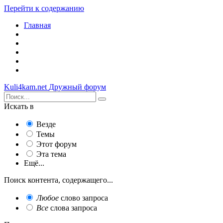
Перейти к содержанию
Главная
Kuli4kam.net
Дружный форум
Искать в
Везде
Темы
Этот форум
Эта тема
Ещё...
Поиск контента, содержащего...
Любое
слово запроса
Все
слова запроса