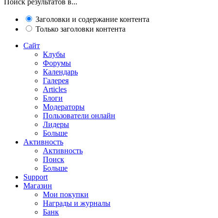
Поиск результатов в...
Заголовки и содержание контента
Только заголовки контента
Сайт
Клубы
Форумы
Календарь
Галерея
Articles
Блоги
Модераторы
Пользователи онлайн
Лидеры
Больше
Активность
Активность
Поиск
Больше
Support
Магазин
Мои покупки
Награды и журналы
Банк