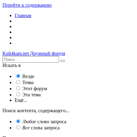
Перейти к содержанию
Главная
Kuli4kam.net
Дружный форум
Искать в
Везде
Темы
Этот форум
Эта тема
Ещё...
Поиск контента, содержащего...
Любое
слово запроса
Все
слова запроса