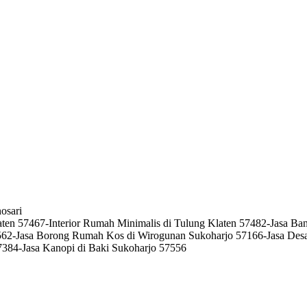
osari
k Klaten 57467-Interior Rumah Minimalis di Tulung Klaten 57482-Jas
2-Jasa Borong Rumah Kos di Wirogunan Sukoharjo 57166-Jasa Desain 
7384-Jasa Kanopi di Baki Sukoharjo 57556