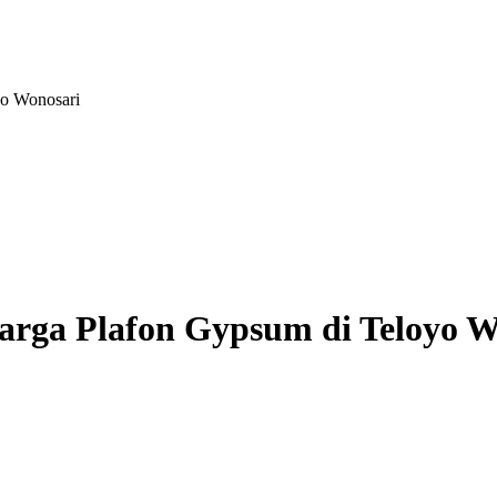
o Wonosari
arga Plafon Gypsum di Teloyo W