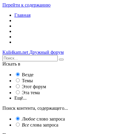
Перейти к содержанию
Главная
Kuli4kam.net
Дружный форум
Искать в
Везде
Темы
Этот форум
Эта тема
Ещё...
Поиск контента, содержащего...
Любое
слово запроса
Все
слова запроса