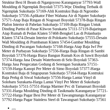
Struktur Besi H Beam di Ngargoyoso Karanganyar 57793-Wall
Moulding di Ngemplak Boyolali 57375-Wpc Dinding Terbaik di
Ngemplak Sukoharjo 57169-Ahli Kontruksi Baja di Ngrombo
Sukoharjo 57556-Aplikator Fiber Wahana Air di Nguter Sukoharjo
57571-Atap Baja Ringan di Nogosari Boyolali 57378-Baja Ringan
Plafon Interior di Pabelan Sukoharjo 57169-Baja Ringan Untuk
Dinding Partisi di Pasar Kliwon Surakarta 57111-57119-Bajaringan
Atap Rumah di Pedan Klaten 57468-Bengkel Las di Polanharjo
Klaten 57474-Desain Interior di Polokarto Sukoharjo 57555-Desain
Wall Moulding di Prambanan Klaten 57454-Gambar Moulding
Dinding di Pucangan Sukoharjo 57168-Harga Atap Baja Iwf Per
Meter di Purbayan Sukoharjo 57556-Harga Baja Ringan di Sambi
Boyolali 57376-Harga Biaya Bangun Rumah Kos di Sawit Boyolali
57374-Harga Jasa Desain Waterboom di Selo Boyolali 57363-
Harga Jasa Pengecatan Gedung di Serengan Surakarta 57151-
57159-Harga Kanopi Per Meter di Simo Boyolali 57377-Harga
Kontruksi Baja di Singopuran Sukoharjo 57164-Harga Kontruksi
Baja Perkg di Siwal Sukoharjo 57556-Harga Lantai Vinyl di
Solobaru Surakarta-Harga Lantai Vinyl Per Meter di Sukoharjo
Sukoharjo 57511-57551-Harga Marmer Pvc di Tamansari Boyolali
57331-Harga Moulding Dinding di Tasikmadu Karanganyar 57721-
57722-Harga Pagar Besi Per Meter di Tawangmangu Karanganyar
57792-Harga Pagar Stainless Steel di Tawangsari Sukoharjo 57561