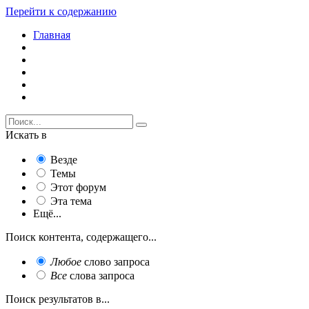
Перейти к содержанию
Главная
Искать в
Везде
Темы
Этот форум
Эта тема
Ещё...
Поиск контента, содержащего...
Любое
слово запроса
Все
слова запроса
Поиск результатов в...