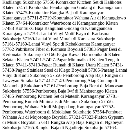
Kadilangu Sukoharjo 57556-Kontraktor Kitchen Set di Kalikotes
Klaten 57451-Kontraktor Pembangunan Gudang di Karanganom
Klaten 57475-Kontraktor Rangka Baja di Karanganyar
Karanganyar 57711-57719-Kontraktor Wahana Air di Karangdowo
Klaten 57464-Kontraktor Waterboom di Karangnongko Klaten
57483-Kontruksi Baja Bangunan Gudang di Karangpandan
Karanganyar 57791-Lantai Vinyl Motif Kayu di Kartasura
Sukoharjo 57169-Lantai Vinyl Murah di Kartasura Sukoharjo
57161-57169-Lantai Vinyl Spc di Kebakkramat Karanganyar
57762-Pabrikator Fiber di Kemusu Boyolali 57383-Pagar Besi di
Kertonatan Sukoharjo 57166-Pagar Kawat Harmonika di Klaten
Selatan Klaten 57421-57427-Pagar Minimalis di Klaten Tengah
Klaten 57411-57419-Pagar Rumah di Klaten Utara Klaten 57431-
57438-Pagar Stainless Steel di Klego Boyolali 57385-Pasang Lantai
Vinyl di Kudu Sukoharjo 57556-Pemborong Atap Baja Ringan di
Laweyan Surakarta 57141-57149-Pemborong Atap Gudang di
Makamhaji Sukoharjo 57161-Pemborong Baja Berat di Mancasan
Sukoharjo 57556-Pemborong Baja Iwf di Manisrenggo Klaten
57485-Pemborong Kitchen Set di Matesih Karanganyar 57781-
Pemborong Rumah Minimalis di Menuran Sukoharjo 57556-
Pemborong Wahana Air di Mojogedang Karanganyar 57752-
Pemborong Waterboom di Mojolaban Sukoharjo 57554-Pembuat
Wahana Air di Mojosongo Boyolali 57321-57323-Plafon Gypsum
di Musuk Boyolali 57331-Rangka Atap Baja Ringan di Ngabeyan
Sukoharjo 57165-Rangka Baja di Ngadirejo Sukoharjo 57163-