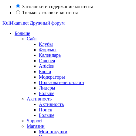
Заголовки и содержание контента
Только заголовки контента
Kuli4kam.net
Дружный форум
Больше
Сайт
Клубы
Форумы
Календарь
Галерея
Articles
Блоги
Модераторы
Пользователи онлайн
Лидеры
Больше
Активность
Активность
Поиск
Больше
Support
Магазин
Мои покупки