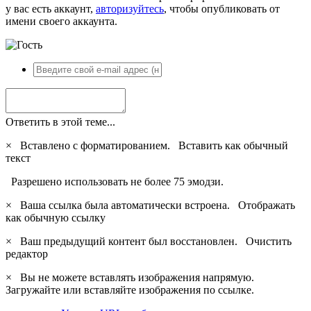
у вас есть аккаунт,
авторизуйтесь
, чтобы опубликовать от
имени своего аккаунта.
Ответить в этой теме...
×
Вставлено с форматированием.
Вставить как обычный
текст
Разрешено использовать не более 75 эмодзи.
×
Ваша ссылка была автоматически встроена.
Отображать
как обычную ссылку
×
Ваш предыдущий контент был восстановлен.
Очистить
редактор
×
Вы не можете вставлять изображения напрямую.
Загружайте или вставляйте изображения по ссылке.