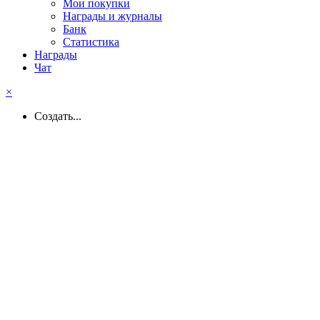
Мои покупки
Награды и журналы
Банк
Статистика
Награды
Чат
×
Создать...