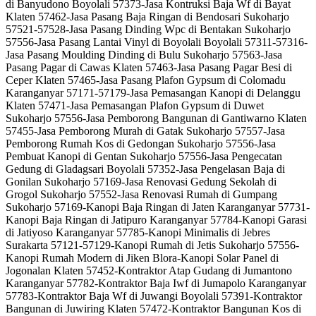
di Banyudono Boyolali 57373-Jasa Kontruksi Baja Wf di Bayat
Klaten 57462-Jasa Pasang Baja Ringan di Bendosari Sukoharjo
57521-57528-Jasa Pasang Dinding Wpc di Bentakan Sukoharjo
57556-Jasa Pasang Lantai Vinyl di Boyolali Boyolali 57311-57316-
Jasa Pasang Moulding Dinding di Bulu Sukoharjo 57563-Jasa
Pasang Pagar di Cawas Klaten 57463-Jasa Pasang Pagar Besi di
Ceper Klaten 57465-Jasa Pasang Plafon Gypsum di Colomadu
Karanganyar 57171-57179-Jasa Pemasangan Kanopi di Delanggu
Klaten 57471-Jasa Pemasangan Plafon Gypsum di Duwet
Sukoharjo 57556-Jasa Pemborong Bangunan di Gantiwarno Klaten
57455-Jasa Pemborong Murah di Gatak Sukoharjo 57557-Jasa
Pemborong Rumah Kos di Gedongan Sukoharjo 57556-Jasa
Pembuat Kanopi di Gentan Sukoharjo 57556-Jasa Pengecatan
Gedung di Gladagsari Boyolali 57352-Jasa Pengelasan Baja di
Gonilan Sukoharjo 57169-Jasa Renovasi Gedung Sekolah di
Grogol Sukoharjo 57552-Jasa Renovasi Rumah di Gumpang
Sukoharjo 57169-Kanopi Baja Ringan di Jaten Karanganyar 57731-
Kanopi Baja Ringan di Jatipuro Karanganyar 57784-Kanopi Garasi
di Jatiyoso Karanganyar 57785-Kanopi Minimalis di Jebres
Surakarta 57121-57129-Kanopi Rumah di Jetis Sukoharjo 57556-
Kanopi Rumah Modern di Jiken Blora-Kanopi Solar Panel di
Jogonalan Klaten 57452-Kontraktor Atap Gudang di Jumantono
Karanganyar 57782-Kontraktor Baja Iwf di Jumapolo Karanganyar
57783-Kontraktor Baja Wf di Juwangi Boyolali 57391-Kontraktor
Bangunan di Juwiring Klaten 57472-Kontraktor Bangunan Kos di