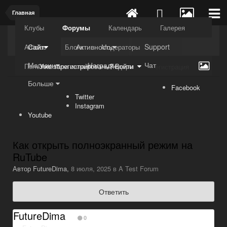
Главная
Клубы
Форумы
Календарь
Галерея
Kuli4kam.net
Дружный форум
Сайт
Активность
Support
Articles
Блоги
Модераторы
Магазин
Награды
Чат
Пользователи онлайн
Лидеры
Уже зарегистрированы? Войти
Регистрация
Больше
Facebook
Twitter
Instagram
Youtube
Как открыть полноэкранный режим на
RuTube
Автор
FutureDima
,
8 июля, 2025
в
A Test Forum
Ответить
FutureDima
0