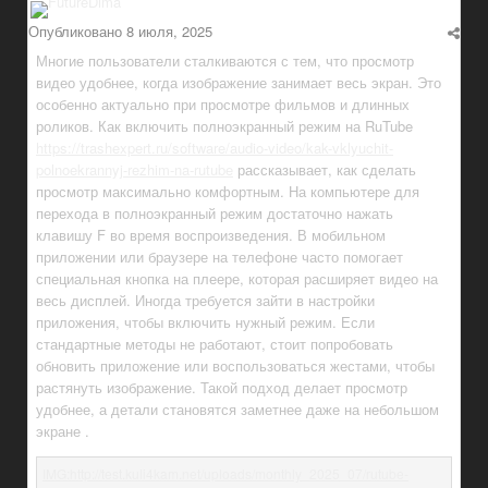
Опубликовано
8 июля, 2025
Многие пользователи сталкиваются с тем, что просмотр
видео удобнее, когда изображение занимает весь экран. Это
особенно актуально при просмотре фильмов и длинных
роликов. Как включить полноэкранный режим на RuTube
https://trashexpert.ru/software/audio-video/kak-vklyuchit-
polnoekrannyj-rezhim-na-rutube
рассказывает, как сделать
просмотр максимально комфортным. На компьютере для
перехода в полноэкранный режим достаточно нажать
клавишу F во время воспроизведения. В мобильном
приложении или браузере на телефоне часто помогает
специальная кнопка на плеере, которая расширяет видео на
весь дисплей. Иногда требуется зайти в настройки
приложения, чтобы включить нужный режим. Если
стандартные методы не работают, стоит попробовать
обновить приложение или воспользоваться жестами, чтобы
растянуть изображение. Такой подход делает просмотр
удобнее, а детали становятся заметнее даже на небольшом
экране .