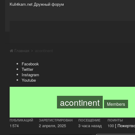
Kuli4kam.net
Дружный форум
Сайт
Активность
Support
Магазин
Главная
acontinent
Facebook
Twitter
Instagram
Youtube
acontinent
Members
ПУБЛИКАЦИЙ
ЗАРЕГИСТРИРОВАН
ПОСЕЩЕНИЕ
ПОИНТЫ
1 574
2 апреля, 2025
3 часа назад
100
[ Пожертво