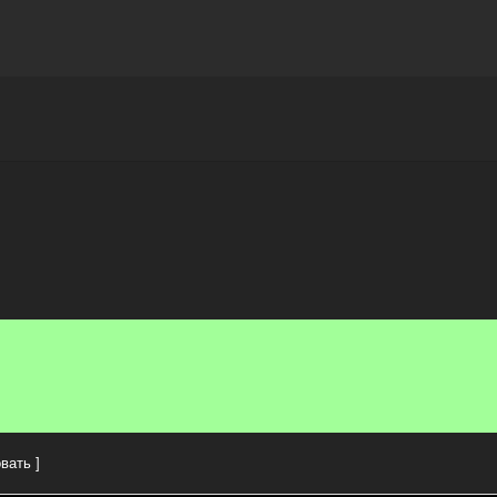
Награды
Чат
Больше
вать ]